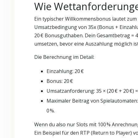
Wie Wettanforderunge
Ein typischer Willkommensbonus lautet zum Be
Umsatzbedingung von 35x (Bonus + Einzahlung
20 € Bonusguthaben. Dein Gesamtbetrag = 40 
umsetzen, bevor eine Auszahlung möglich ist
Die Berechnung im Detail:
Einzahlung: 20 €
Bonus: 20 €
Umsatzanforderung: 35 × (20 € + 20 €) =
Maximaler Beitrag von Spielautomaten: 
0 %.
Wenn du also nur Slots mit 100 % Anrechnung
Ein Beispiel für den RTP (Return to Player) vo