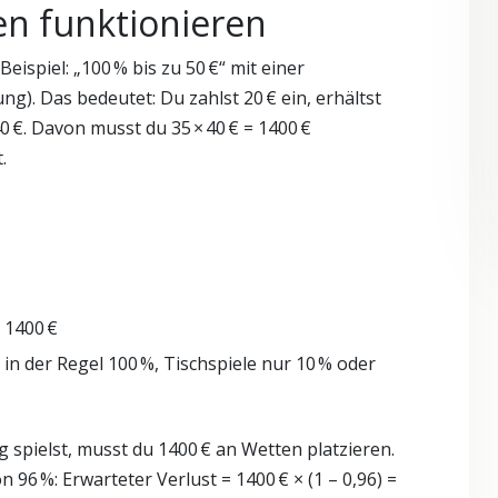
n funktionieren
ispiel: „100 % bis zu 50 €“ mit einer
). Das bedeutet: Du zahlst 20 € ein, erhältst
€. Davon musst du 35 × 40 € = 1400 €
.
 1400 €
in der Regel 100 %, Tischspiele nur 10 % oder
 spielst, musst du 1400 € an Wetten platzieren.
n 96 %: Erwarteter Verlust = 1400 € × (1 – 0,96) =