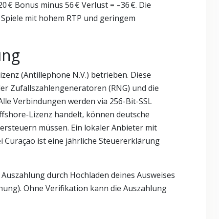
n 20 € Bonus minus 56 € Verlust = –36 €. Die
 Spiele mit hohem RTP und geringem
ung
zenz (Antillephone N.V.) betrieben. Diese
er Zufallszahlengeneratoren (RNG) und die
 Alle Verbindungen werden via 256-Bit-SSL
Offshore-Lizenz handelt, können deutsche
ersteuern müssen. Ein lokaler Anbieter mit
i Curaçao ist eine jährliche Steuererklärung
ten Auszahlung durch Hochladen deines Ausweises
nung). Ohne Verifikation kann die Auszahlung