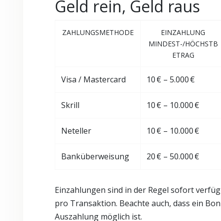
Geld rein, Geld raus
ZAHLUNGSMETHODE
EINZAHLUNG
MINDEST-/HÖCHSTB
ETRAG
Visa / Mastercard
10 € – 5.000 €
Skrill
10 € – 10.000 €
Neteller
10 € – 10.000 €
Banküberweisung
20 € – 50.000 €
Einzahlungen sind in der Regel sofort verfü
pro Transaktion. Beachte auch, dass ein Bonu
Auszahlung möglich ist.