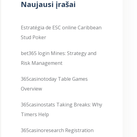
Naujausi įrašai
Estratégia de ESC online Caribbean
Stud Poker
bet365 login Mines: Strategy and
Risk Management
365casinotoday Table Games
Overview
365casinostats Taking Breaks: Why
Timers Help
365casinoresearch Registration