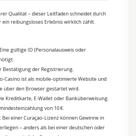
rer Qualität – dieser Leitfaden schneidet durch
ein reibungsloses Erlebnis wirklich zählt.
. Eine gültige ID (Personalausweis oder
nötigt.
r Bestätigung der Registrierung.
o-Casino ist als mobile-optimierte Website und
e über den Browser gestartet wird.
e Kreditkarte, E-Wallet oder Banküberweisung.
mindesteinzahlung von 10 €.
: Bei einer Curaçao-Lizenz können Gewinne in
liegen – anders als bei einer deutschen oder