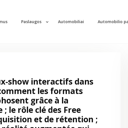
Prisijungti
 mus
Paslaugos
Automobiliai
Automobilio p
Pamiršote slaptažodį?
ux‑show interactifs dans
 : comment les formats
hosent grâce à la
; le rôle clé des Free
uisition et de rétention ;