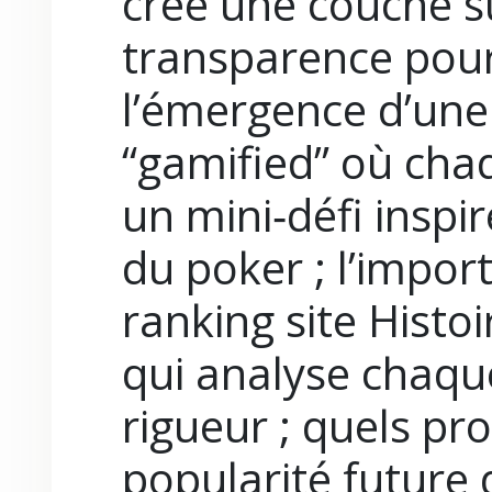
crée une couche 
transparence pour 
l’émergence d’un
“gamified” où cha
un mini‑défi inspi
du poker ; l’impor
ranking site Hist
qui analyse chaq
rigueur ; quels pro
popularité futur