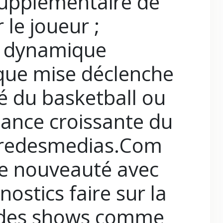
supplémentaire de
le joueur ;
e dynamique
que mise déclenche
ré du basketball ou
tance croissante du
oiredesmedias.Com
ue nouveauté avec
nostics faire sur la
e des shows comme