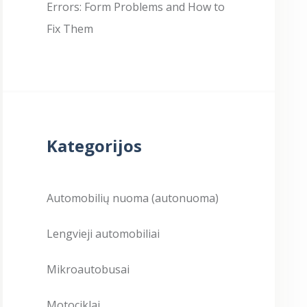
Errors: Form Problems and How to
Fix Them
Kategorijos
Automobilių nuoma (autonuoma)
Lengvieji automobiliai
Mikroautobusai
Motociklai