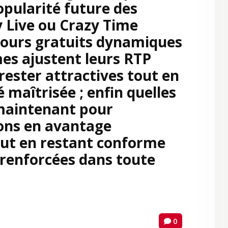
popularité future des
Live ou Crazy Time
 tours gratuits dynamiques
es ajustent leurs RTP
rester attractives tout en
 maîtrisée ; enfin quelles
 maintenant pour
ons en avantage
out en restant conforme
renforcées dans toute
0