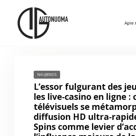
Apie
NAUJIENOS
L’essor fulgurant des je
les live‑casino en ligne
télévisuels se métamorp
diffusion HD ultra‑rapide 
Spins comme levier d’acq