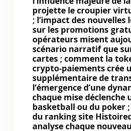
l’influence majeure de l
projette le croupier vir
; l’impact des nouvelles
sur les promotions gratu
opérateurs misent aujou
scénario narratif que sur
cartes ; comment la tok
crypto‑paiements crée 
supplémentaire de trans
l’émergence d’une dyna
chaque mise déclenche u
basketball ou du poker ;
du ranking site Histoir
analyse chaque nouveaut