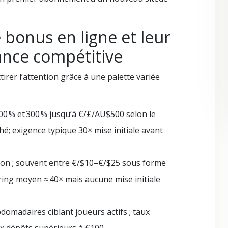
 bonus en ligne et leur
ance compétitive
irer l’attention grâce à une palette variée
00 % et 300 % jusqu’à €/£/AU$500 selon le
é​​; exigence typique 30× mise initiale avant
tion ; souvent entre €/$10–€/$25 sous forme
ering moyen ≈ 40× mais aucune mise initiale
madaires ciblant joueurs actifs ; taux
x dépôts supérieurs à €100.​