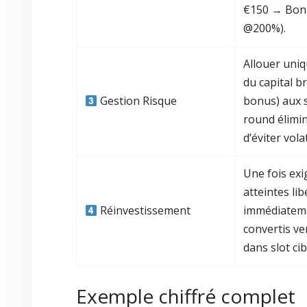
€150 → Bon
@200%).
Allouer uni
du capital br
Gestion Risque
bonus) aux 
round élimin
d’éviter vola
Une fois ex
atteintes lib
Réinvestissement
immédiatem
convertis ve
dans slot ci
Exemple chiffré complet