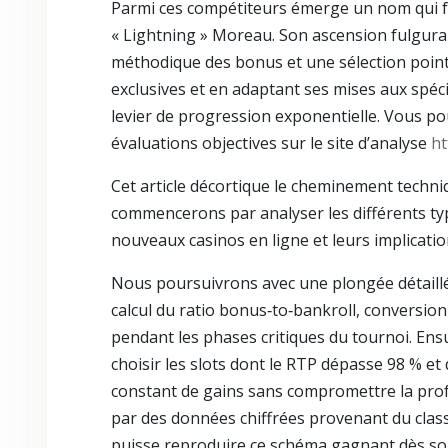
Parmi ces compétiteurs émerge un nom qui f
« Lightning » Moreau. Son ascension fulguran
méthodique des bonus et une sélection pointu
exclusives et en adaptant ses mises aux spéci
levier de progression exponentielle​. Vous pou
évaluations objectives sur le site d’analyse
ht
Cet article décortique le cheminement techni
commencerons par analyser les différents typ
nouveaux casinos en ligne et leurs implicati
Nous poursuivrons avec une plongée détaillé
calcul du ratio bonus‑to‑bankroll, conversion
pendant les phases critiques du tournoi​. Ens
choisir les slots dont le RTP dépasse 98 % et 
constant de gains sans compromettre la profo
par des données chiffrées provenant du class
puisse reproduire ce schéma gagnant dès so