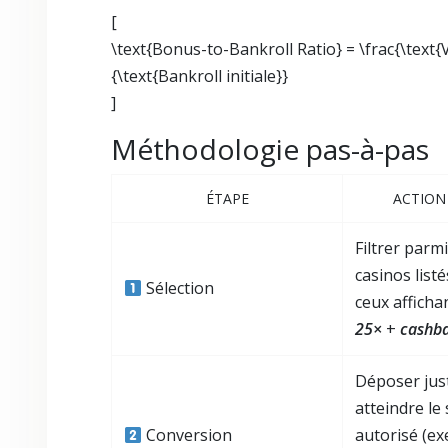
[
\text{Bonus-to-Bankroll Ratio} = \frac{\text{
{\text{Bankroll initiale}}
]
Méthodologie pas-à-pas
ÉTAPE
ACTION
Filtrer parmi
casinos listé
Sélection
ceux afficha
25×
+
cashba
Déposer jus
atteindre le
Conversion
autorisé (ex