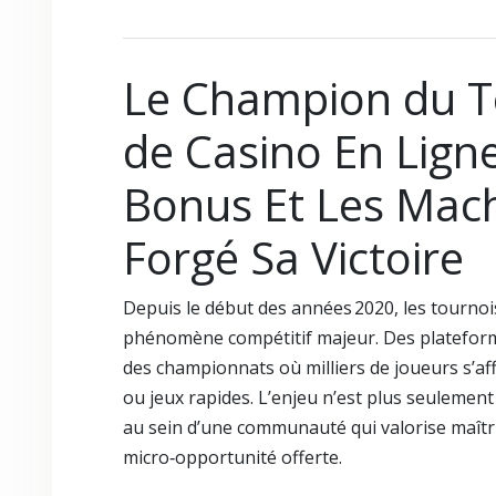
Le Champion du T
de Casino En Lig
Bonus Et Les Mac
Forgé Sa Victoire
Depuis le début des années 2020, les tourno
phénomène compétitif majeur. Des plateform
des championnats où milliers de joueurs s’aff
ou jeux rapides. L’enjeu n’est plus seulemen
au sein d’une communauté qui valorise maîtri
micro‑opportunité offerte.