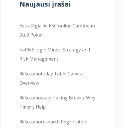
Naujausi įrašai
Estratégia de ESC online Caribbean
Stud Poker
bet365 login Mines: Strategy and
Risk Management
365casinotoday Table Games
Overview
365casinostats Taking Breaks: Why
Timers Help
365casinoresearch Registration