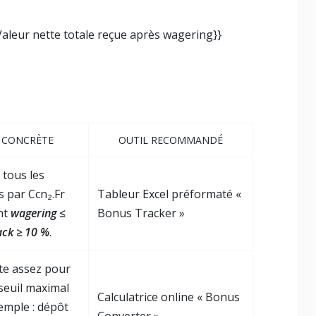
Valeur nette totale reçue après wagering}}
 CONCRÈTE
OUTIL RECOMMANDÉ
 tous les
s par Ccn₂.​Fr
Tableur Excel préformaté «
nt
wagering ≤
Bonus Tracker »
ck ≥ 10 %
.
te assez pour
 seuil maximal
Calculatrice online « Bonus
emple : dépôt
Converter »