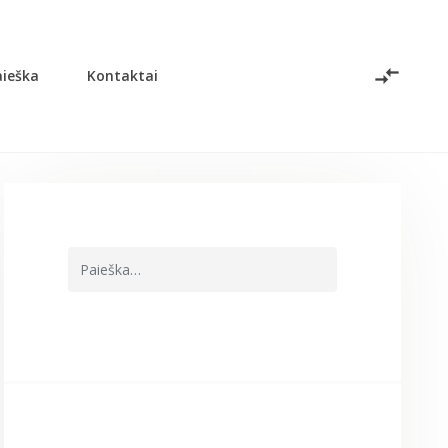
compare_arrows
aieška
Kontaktai