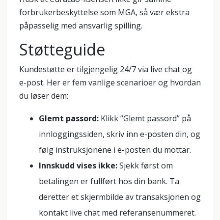
forbrukerbeskyttelse som MGA, så vær ekstra
påpasselig med ansvarlig spilling.
Støtteguide
Kundestøtte er tilgjengelig 24/7 via live chat og
e-post. Her er fem vanlige scenarioer og hvordan
du løser dem:
Glemt passord:
Klikk “Glemt passord” på
innloggingssiden, skriv inn e-posten din, og
følg instruksjonene i e-posten du mottar.
Innskudd vises ikke:
Sjekk først om
betalingen er fullført hos din bank. Ta
deretter et skjermbilde av transaksjonen og
kontakt live chat med referansenummeret.