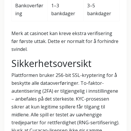
Bankoverfør
1–3
3–5
ing
bankdager
bankdager
Merk at casinoet kan kreve ekstra verifisering
før første uttak. Dette er normalt for å forhindre
svindel.
Sikkerhetsoversikt
Plattformen bruker 256-bit SSL-kryptering for å
beskytte alle dataoverføringer. To-faktor-
autentisering (2FA) er tilgjengelig i innstillingene
– anbefales på det sterkeste. KYC-prosessen
sikrer at kun legitime spillere får tilgang til
midlene. Alle spill er testet av uavhengige
tredjeparter for rettferdighet (RNG-sertifisering).
Husk at Curacao-lisensen ikke gir samme