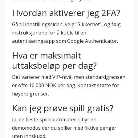
Hvordan aktiverer jeg 2FA?
Gå til innstillingssiden, velg “Sikkerhet”, og følg
instruksjonene for å koble til en
autentiseringsapp som Google Authenticator.
Hva er maksimalt
uttaksbeløp per dag?
Det varierer med VIP-nivå, men standardgrensen
er ofte 10 000 NOK per dag. Kontakt støtte for
høyere grenser.
Kan jeg prøve spill gratis?
Ja, de fleste spilleautomater tilbyr en
demomodus der du spiller med fiktive penger
uten innskudd.