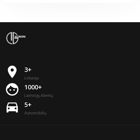
place
3+
Lokacija
face
1000+
Laimingų klientų
directions_car
5+
Automobilių