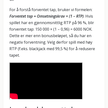
For å forstå forventet tap, bruker vi formelen:
Forventet tap = Omsetningskrav × (1 – RTP)
. Hvis
spillet har en gjennomsnittlig RTP på 96 %, blir
forventet tap: 150 000 × (1 – 0,96) = 6000 NOK.
Dette er mer enn bonusbeløpet, så du har en
negativ forventning. Velg derfor spill med høy
RTP (f.eks. blackjack med 99,5 %) for å redusere
tapet.