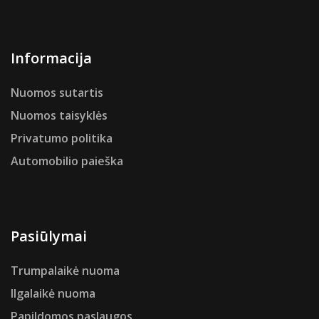
Informacija
Nuomos sutartis
Nuomos taisyklės
Privatumo politika
Automobilio paieška
Pasiūlymai
Trumpalaikė nuoma
Ilgalaikė nuoma
Papildomos paslaugos