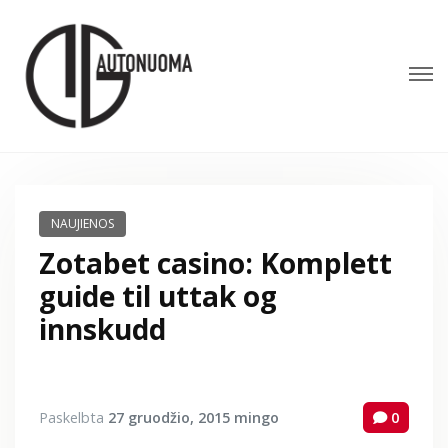
Prisijungti
Pamiršote slaptažodį?
NAUJIENOS
Zotabet casino: Komplett
guide til uttak og
innskudd
Paskelbta
27 gruodžio, 2015
mingo
0