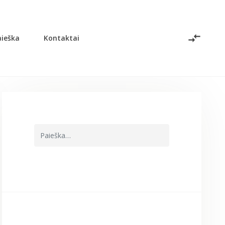
compare_arrows
aieška
Kontaktai