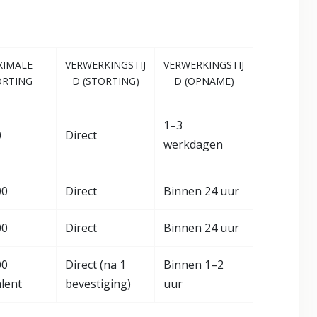
XIMALE
VERWERKINGSTIJ
VERWERKINGSTIJ
ORTING
D (STORTING)
D (OPNAME)
1–3
0
Direct
werkdagen
00
Direct
Binnen 24 uur
00
Direct
Binnen 24 uur
00
Direct (na 1
Binnen 1–2
lent
bevestiging)
uur