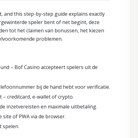
, and this step-by-step guide explains exactly
rgewinterde speler bent of net begint, deze
elden tot het claimen van bonussen, het kiezen
eelvoorkomende problemen.
und – Bof Casino accepteert spelers uit de
elefoonnummer bij de hand hebt voor verificatie.
– creditcard, e-wallet of crypto.
 inzetvereisten en maximale uitbetaling.
 site of PWA via de browser.
t spelen.