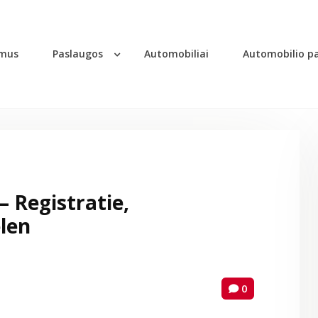
Prisijungti
 mus
Paslaugos
Automobiliai
Automobilio p
Pamiršote slaptažodį?
 Registratie,
len
0