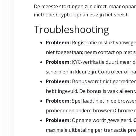
De meeste stortingen zijn direct, maar opna
methode. Crypto-opnames zijn het snelst.
Troubleshooting
Probleem:
Registratie mislukt vanwege 
niet toegestaan; neem contact op met s
Probleem:
KYC-verificatie duurt meer 
scherp en in kleur zijn. Controleer of
Probleem:
Bonus wordt niet gecredite
hebt ingevuld. De bonus is vaak alleen 
Probleem:
Spel laadt niet in de browse
probeer een andere browser (Chrome of
Probleem:
Opname wordt geweigerd.
O
maximale uitbetaling per transactie pr