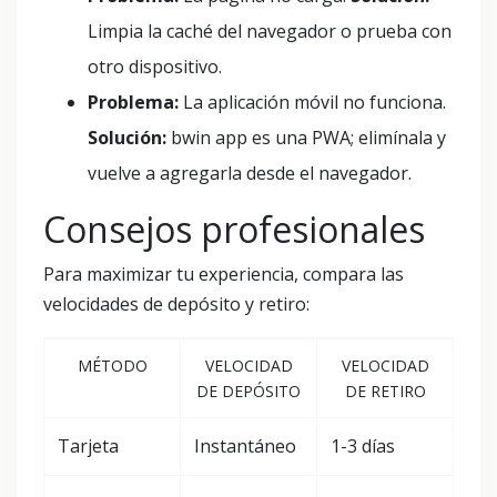
Limpia la caché del navegador o prueba con
otro dispositivo.
Problema:
La aplicación móvil no funciona.
Solución:
bwin app es una PWA; elimínala y
vuelve a agregarla desde el navegador.
Consejos profesionales
Para maximizar tu experiencia, compara las
velocidades de depósito y retiro:
MÉTODO
VELOCIDAD
VELOCIDAD
DE DEPÓSITO
DE RETIRO
Tarjeta
Instantáneo
1-3 días