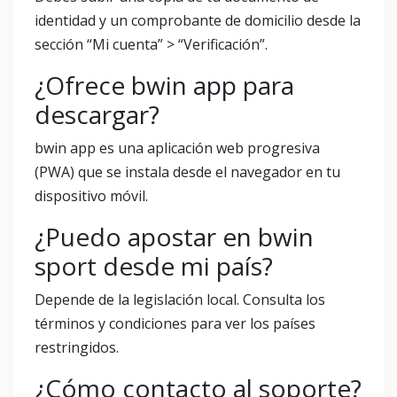
identidad y un comprobante de domicilio desde la
sección “Mi cuenta” > “Verificación”.
¿Ofrece bwin app para
descargar?
bwin app es una aplicación web progresiva
(PWA) que se instala desde el navegador en tu
dispositivo móvil.
¿Puedo apostar en bwin
sport desde mi país?
Depende de la legislación local. Consulta los
términos y condiciones para ver los países
restringidos.
¿Cómo contacto al soporte?