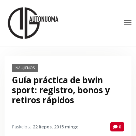
Prisijungti
Pamiršote slaptažodį?
NAUJIENOS
Guía práctica de bwin
sport: registro, bonos y
retiros rápidos
Paskelbta
22 liepos, 2015
mingo
0