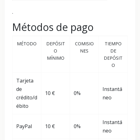
.
Métodos de pago
MÉTODO
DEPÓSIT
COMISIO
TIEMPO
O
NES
DE
MÍNIMO
DEPÓSIT
O
Tarjeta
de
Instantá
10 €
0%
crédito/d
neo
ébito
Instantá
PayPal
10 €
0%
neo