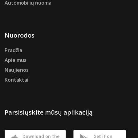
Automobilių nuoma
Nuorodos
Pradžia
Apie mus
Naujienos
Kontaktai
Parsisiųskite mūsų aplikaciją
Download on the
Get it on