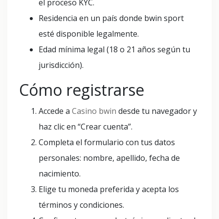
el proceso KYC.
Residencia en un país donde bwin sport
esté disponible legalmente.
Edad mínima legal (18 o 21 años según tu
jurisdicción).
Cómo registrarse
Accede a
Casino bwin
desde tu navegador y
haz clic en “Crear cuenta”.
Completa el formulario con tus datos
personales: nombre, apellido, fecha de
nacimiento.
Elige tu moneda preferida y acepta los
términos y condiciones.