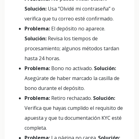
Solución:
Usa “Olvidé mi contraseña” o
verifica que tu correo esté confirmado.
Problema:
El depósito no aparece.
Solución:
Revisa los tiempos de
procesamiento; algunos métodos tardan
hasta 24 horas.
Problema:
Bono no activado.
Solución:
Asegúrate de haber marcado la casilla de
bono durante el depósito.
Problema:
Retiro rechazado.
Solución:
Verifica que hayas cumplido el requisito de
apuesta y que tu documentación KYC esté
completa.
Problema:
La página no carga.
Solución: