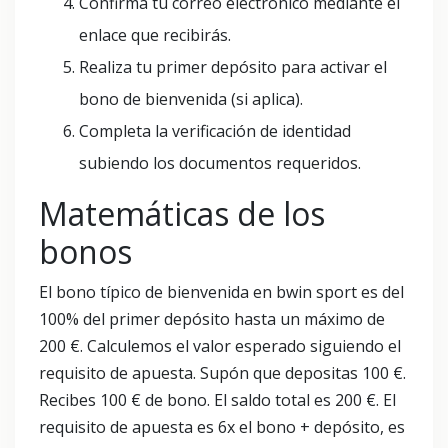
Confirma tu correo electrónico mediante el
enlace que recibirás.
Realiza tu primer depósito para activar el
bono de bienvenida (si aplica).
Completa la verificación de identidad
subiendo los documentos requeridos.
Matemáticas de los
bonos
El bono típico de bienvenida en bwin sport es del
100% del primer depósito hasta un máximo de
200 €. Calculemos el valor esperado siguiendo el
requisito de apuesta. Supón que depositas 100 €.
Recibes 100 € de bono. El saldo total es 200 €. El
requisito de apuesta es 6x el bono + depósito, es