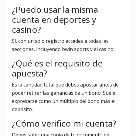
¿Puedo usar la misma
cuenta en deportes y
casino?
Sí, con un solo registro accedes a todas las
secciones, incluyendo bwin sports y el casino.
¿Qué es el requisito de
apuesta?
Es la cantidad total que debes apostar antes de
poder retirar las ganancias de un bono. Suele
expresarse como un múltiplo del bono más el
depósito.
¿Cómo verifico mi cuenta?
Debes subir una copia de tu documento de