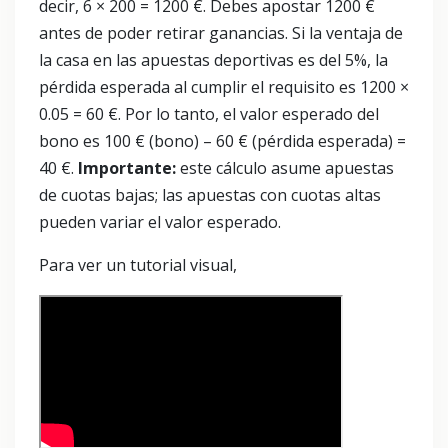
decir, 6 × 200 = 1200 €. Debes apostar 1200 €
antes de poder retirar ganancias. Si la ventaja de
la casa en las apuestas deportivas es del 5%, la
pérdida esperada al cumplir el requisito es 1200 ×
0.05 = 60 €. Por lo tanto, el valor esperado del
bono es 100 € (bono) – 60 € (pérdida esperada) =
40 €.
Importante:
este cálculo asume apuestas
de cuotas bajas; las apuestas con cuotas altas
pueden variar el valor esperado.
Para ver un tutorial visual,