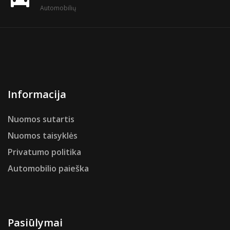
Automobilių
Informacija
Nuomos sutartis
Nuomos taisyklės
Privatumo politika
Automobilio paieška
Pasiūlymai