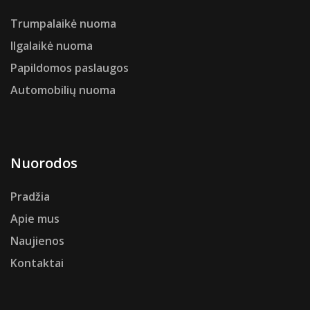
Trumpalaikė nuoma
Ilgalaikė nuoma
Papildomos paslaugos
Automobilių nuoma
Nuorodos
Pradžia
Apie mus
Naujienos
Kontaktai