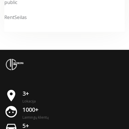
public
RentSeilas
place
3+
Lokacija
face
1000+
Laimingų klientų
directions_car
5+