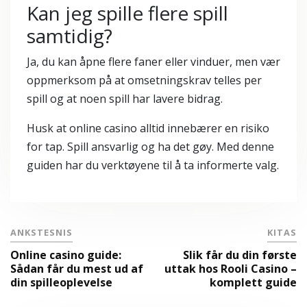
Kan jeg spille flere spill
samtidig?
Ja, du kan åpne flere faner eller vinduer, men vær
oppmerksom på at omsetningskrav telles per
spill og at noen spill har lavere bidrag.
Husk at online casino alltid innebærer en risiko
for tap. Spill ansvarlig og ha det gøy. Med denne
guiden har du verktøyene til å ta informerte valg.
ANKSTESNIS
KITAS
Online casino guide:
Slik får du din første
Sådan får du mest ud af
uttak hos Rooli Casino –
din spilleoplevelse
komplett guide