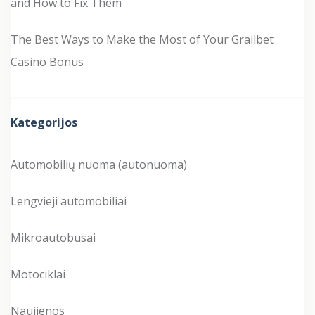
and How to Fix Them
The Best Ways to Make the Most of Your Grailbet
Casino Bonus
Kategorijos
Automobilių nuoma (autonuoma)
Lengvieji automobiliai
Mikroautobusai
Motociklai
Naujienos