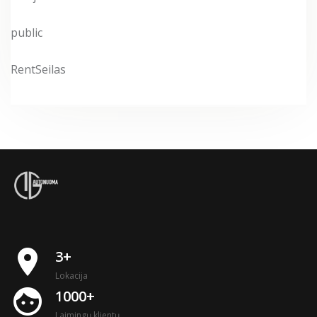
public
RentSeilas
place
3+
Lokacija
face
1000+
Laimingų klientų