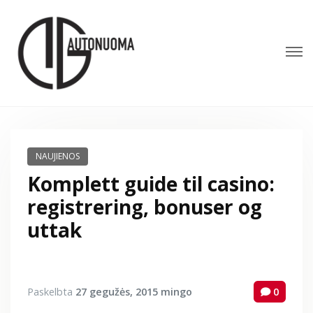
Prisijungti
Pamiršote slaptažodį?
NAUJIENOS
Komplett guide til casino:
registrering, bonuser og
uttak
Paskelbta
27 gegužės, 2015
mingo
0