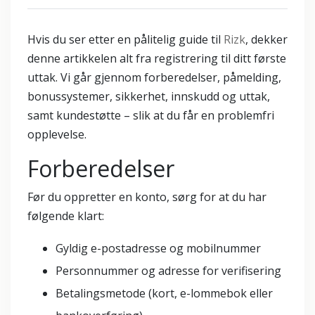
Hvis du ser etter en pålitelig guide til
Rizk
, dekker
denne artikkelen alt fra registrering til ditt første
uttak. Vi går gjennom forberedelser, påmelding,
bonussystemer, sikkerhet, innskudd og uttak,
samt kundestøtte – slik at du får en problemfri
opplevelse.
Forberedelser
Før du oppretter en konto, sørg for at du har
følgende klart:
Gyldig e-postadresse og mobilnummer
Personnummer og adresse for verifisering
Betalingsmetode (kort, e-lommebok eller