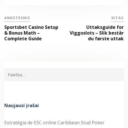
ANKSTESNIS
KITAS
Sportsbet Casino Setup
Uttaksguide for
& Bonus Math –
Viggoslots – Slik består
Complete Guide
du første uttak
Naujausi įrašai
Estratégia de ESC online Caribbean Stud Poker