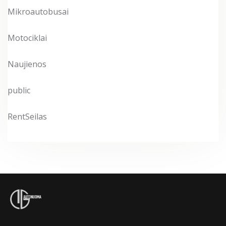
Mikroautobusai
Motociklai
Naujienos
public
RentSeilas