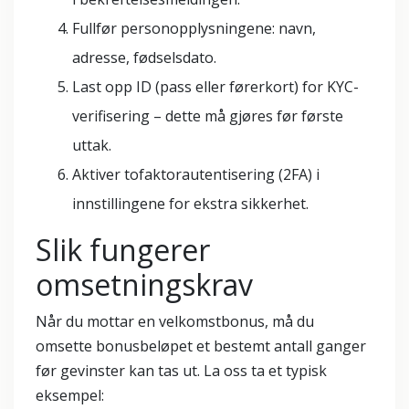
Fullfør personopplysningene: navn,
adresse, fødselsdato.
Last opp ID (pass eller førerkort) for KYC-
verifisering – dette må gjøres før første
uttak.
Aktiver tofaktorautentisering (2FA) i
innstillingene for ekstra sikkerhet.
Slik fungerer
omsetningskrav
Når du mottar en velkomstbonus, må du
omsette bonusbeløpet et bestemt antall ganger
før gevinster kan tas ut. La oss ta et typisk
eksempel: