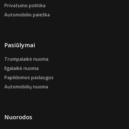
Privatumo politika
Automobilio paieška
Pasiūlymai
Trumpalaikė nuoma
Ilgalaikė nuoma
Papildomos paslaugos
Automobilių nuoma
Nuorodos