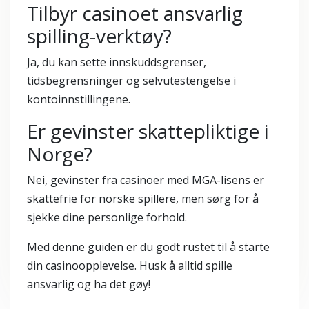
Tilbyr casinoet ansvarlig
spilling-verktøy?
Ja, du kan sette innskuddsgrenser,
tidsbegrensninger og selvutestengelse i
kontoinnstillingene.
Er gevinster skattepliktige i
Norge?
Nei, gevinster fra casinoer med MGA-lisens er
skattefrie for norske spillere, men sørg for å
sjekke dine personlige forhold.
Med denne guiden er du godt rustet til å starte
din casinoopplevelse. Husk å alltid spille
ansvarlig og ha det gøy!