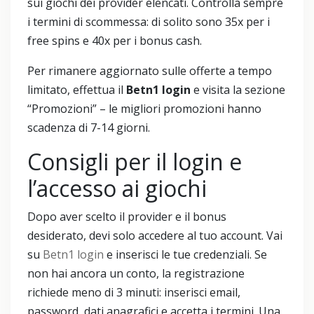
sui giochi dei provider elencati. Controlla sempre
i termini di scommessa: di solito sono 35x per i
free spins e 40x per i bonus cash.
Per rimanere aggiornato sulle offerte a tempo
limitato, effettua il
Betn1 login
e visita la sezione
“Promozioni” – le migliori promozioni hanno
scadenza di 7-14 giorni.
Consigli per il login e
l’accesso ai giochi
Dopo aver scelto il provider e il bonus
desiderato, devi solo accedere al tuo account. Vai
su
Betn1 login
e inserisci le tue credenziali. Se
non hai ancora un conto, la registrazione
richiede meno di 3 minuti: inserisci email,
password, dati anagrafici e accetta i termini. Una