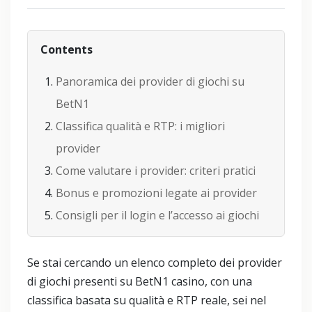
Contents
Panoramica dei provider di giochi su
BetN1
Classifica qualità e RTP: i migliori
provider
Come valutare i provider: criteri pratici
Bonus e promozioni legate ai provider
Consigli per il login e l’accesso ai giochi
Se stai cercando un elenco completo dei provider
di giochi presenti su BetN1 casino, con una
classifica basata su qualità e RTP reale, sei nel