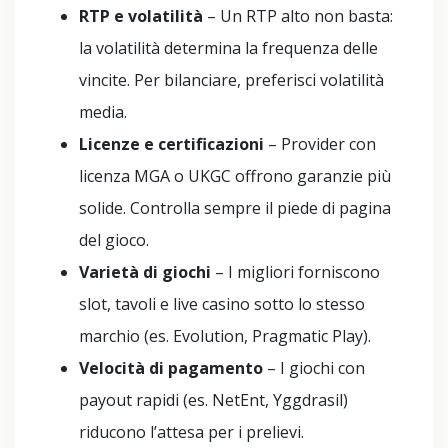
RTP e volatilità
– Un RTP alto non basta:
la volatilità determina la frequenza delle
vincite. Per bilanciare, preferisci volatilità
media.
Licenze e certificazioni
– Provider con
licenza MGA o UKGC offrono garanzie più
solide. Controlla sempre il piede di pagina
del gioco.
Varietà di giochi
– I migliori forniscono
slot, tavoli e live casino sotto lo stesso
marchio (es. Evolution, Pragmatic Play).
Velocità di pagamento
– I giochi con
payout rapidi (es. NetEnt, Yggdrasil)
riducono l’attesa per i prelievi.