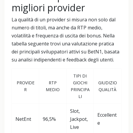
migliori provider
La qualità di un provider si misura non solo dal
numero di titoli, ma anche da RTP medio,
volatilità e frequenza di uscita dei bonus. Nella
tabella seguente trovi una valutazione pratica
dei principali sviluppatori attivi su BetN1, basata
su analisi indipendenti e feedback degli utenti.
TIPI DI
PROVIDE
RTP
GIOCHI
GIUDIZIO
R
MEDIO
PRINCIPA
QUALITÀ
LI
Slot,
Eccellent
NetEnt
96,5%
Jackpot,
e
Live