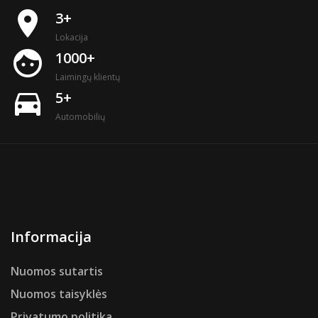
place
3+
Lokacija
face
1000+
Laimingų klientų
directions_car
5+
Automobilių
Informacija
Nuomos sutartis
Nuomos taisyklės
Privatumo politika