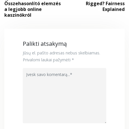
Összehasonlító elemzés
Rigged? Fairness
a legjobb online
Explained
kaszinókról
Palikti atsakymą
Jūsų el. pašto adresas nebus skelbiamas.
Privalomi laukai pažymėti *