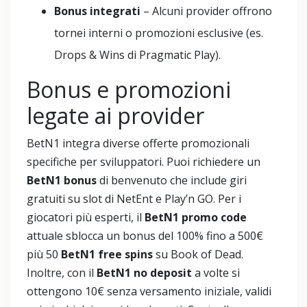
Bonus integrati
– Alcuni provider offrono
tornei interni o promozioni esclusive (es.
Drops & Wins di Pragmatic Play).
Bonus e promozioni
legate ai provider
BetN1 integra diverse offerte promozionali
specifiche per sviluppatori. Puoi richiedere un
BetN1 bonus
di benvenuto che include giri
gratuiti su slot di NetEnt e Play’n GO. Per i
giocatori più esperti, il
BetN1 promo code
attuale sblocca un bonus del 100% fino a 500€
più 50
BetN1 free spins
su Book of Dead.
Inoltre, con il
BetN1 no deposit
a volte si
ottengono 10€ senza versamento iniziale, validi