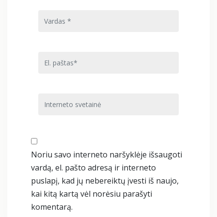
Noriu savo interneto naršyklėje išsaugoti
vardą, el. pašto adresą ir interneto
puslapį, kad jų nebereiktų įvesti iš naujo,
kai kitą kartą vėl norėsiu parašyti
komentarą.