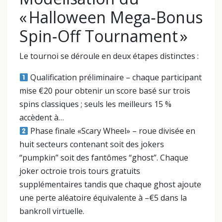
« Halloween Mega‑Bonus
Spin‑Off Tournament »
Le tournoi se déroule en deux étapes distinctes :
Qualification préliminaire – chaque participant
mise €20 pour obtenir un score basé sur trois
spins classiques ; seuls les meilleurs 15 %
accèdent à…
Phase finale «Scary Wheel» – roue divisée en
huit secteurs contenant soit des jokers
“pumpkin” soit des fantômes “ghost”. Chaque
joker octroie trois tours gratuits
supplémentaires tandis que chaque ghost ajoute
une perte aléatoire équivalente à –€5 dans la
bankroll virtuelle.