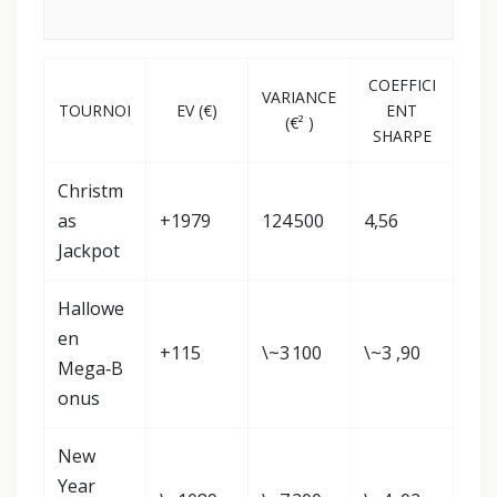
COEFFICI
VARIANCE
TOURNOI
EV (€)
ENT
(€² )
SHARPE
Christm
as
+1979
124 500
4,56
Jackpot
Hallowe
en
+115
\~3 100
\~3 ,90
Mega‑B
onus
New
Year