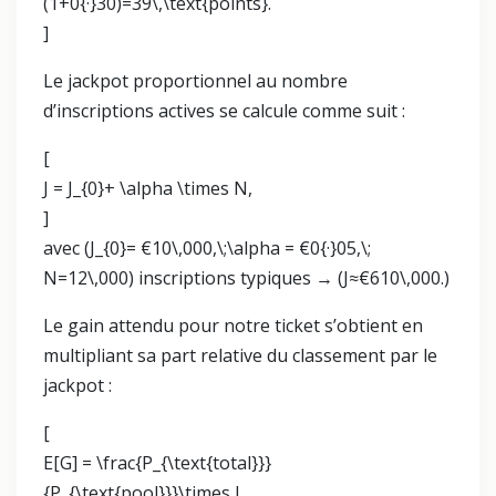
(1+0{·}30)=39\,\text{points}.
]
Le jackpot proportionnel au nombre
d’inscriptions actives se calcule comme suit :
[
J = J_{0}+ \alpha \times N,
]
avec (J_{0}= €10\,000,\;\alpha = €0{·}05,\;
N=12\,000) inscriptions typiques → (J≈€610\,000.)
Le gain attendu pour notre ticket s’obtient en
multipliant sa part relative du classement par le
jackpot :
[
E[G] = \frac{P_{\text{total}}}
{P_{\text{pool}}}\times J .