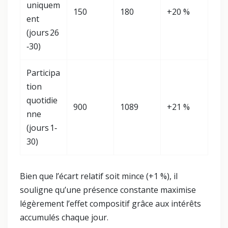
uniquem
150
180
+20 %
ent
(jours 26
‑30)
Participa
tion
quotidie
900
1089
+21 %
nne
(jours 1‑
30)
Bien que l’écart relatif soit mince (+1 %), il
souligne qu’une présence constante maximise
légèrement l’effet compositif grâce aux intérêts
accumulés chaque jour.