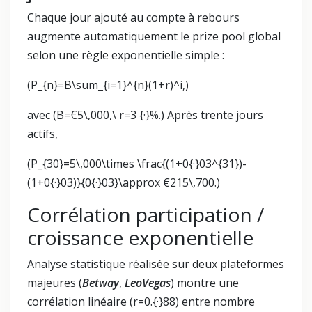
Chaque jour ajouté au compte à rebours
augmente automatiquement le prize pool global
selon une règle exponentielle simple :
(P_{n}=B\sum_{i=1}^{n}(1+r)^i,)
avec (B=€5\,000,\ r=3 {·}%.) Après trente jours
actifs,
(P_{30}=5\,000\times \frac{(1+0{·}03^{31})-
(1+0{·}03)}{0{·}03}\approx €215\,700.)
Corrélation participation /
croissance exponentielle
Analyse statistique réalisée sur deux plateformes
majeures (
Betway
,
LeoVegas
) montre une
corrélation linéaire (r=0.{·}88) entre nombre