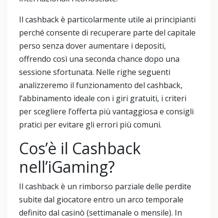
Il cashback è particolarmente utile ai principianti
perché consente di recuperare parte del capitale
perso senza dover aumentare i depositi,
offrendo così una seconda chance dopo una
sessione sfortunata. Nelle righe seguenti
analizzeremo il funzionamento del cashback,
l’abbinamento ideale con i giri gratuiti, i criteri
per scegliere l’offerta più vantaggiosa e consigli
pratici per evitare gli errori più comuni.
Cos’è il Cashback
nell’iGaming?
Il cashback è un rimborso parziale delle perdite
subite dal giocatore entro un arco temporale
definito dal casinò (settimanale o mensile). In