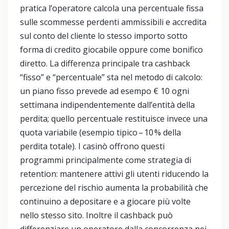
pratica l’operatore calcola una percentuale fissa
sulle scommesse perdenti ammissibili e accredita
sul conto del cliente lo stesso importo sotto
forma di credito giocabile oppure come bonifico
diretto. La differenza principale tra cashback
“fisso” e “percentuale” sta nel metodo di calcolo:
un piano fisso prevede ad esempo € 10 ogni
settimana indipendentemente dall’entità della
perdita; quello percentuale restituisce invece una
quota variabile (esempio tipico – 10 % della
perdita totale). I casinò offrono questi
programmi principalmente come strategia di
retention: mantenere attivi gli utenti riducendo la
percezione del rischio aumenta la probabilità che
continuino a depositare e a giocare più volte
nello stesso sito. Inoltre il cashback può
differenziare un operatore dalla concorrenza nei