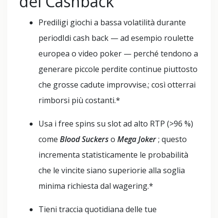
del Cashback
Prediligi giochi a bassa volatilità durante
periodIdi cash back — ad esempio roulette
europea o video poker — perché tendono a
generare piccole perdite continue piuttosto
che grosse cadute improvvise.; così otterrai
rimborsi più costanti.*
Usa i free spins su slot ad alto RTP (>96 %)
come
Blood Suckers
o
Mega Joker
; questo
incrementa statisticamente le probabilità
che le vincite siano superior­ie alla soglia
minima richiesta dal wagering.*
Tieni traccia quotidiana delle tue