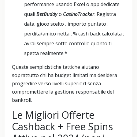
performance usando Excel o app dedicate
quali
BetBuddy
o
CasinoTracker
. Registra
data, gioco scelto , importo puntato ,
perdita/amico netta , % cash back calcolata ;
avrai sempre sotto controllo quanto ti
spetta realmente.*
Queste semplicistiche tattiche aiutano
soprattutto chi ha budget limitati ma desidera
progredire verso livelli superior​​I senza
compromettere la gestione responsabile del
bankroll.
Le Migliori Offerte
Cashback + Free Spins