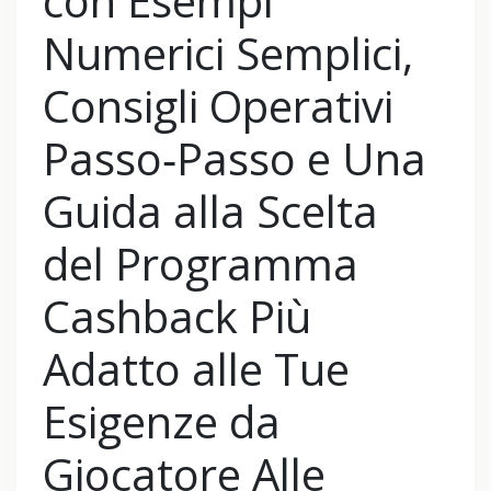
con Esempi
Numerici Semplici,
Consigli Operativi
Passo‑Passo e Una
Guida alla Scelta
del Programma
Cashback Più
Adatto alle Tue
Esigenze da
Giocatore Alle