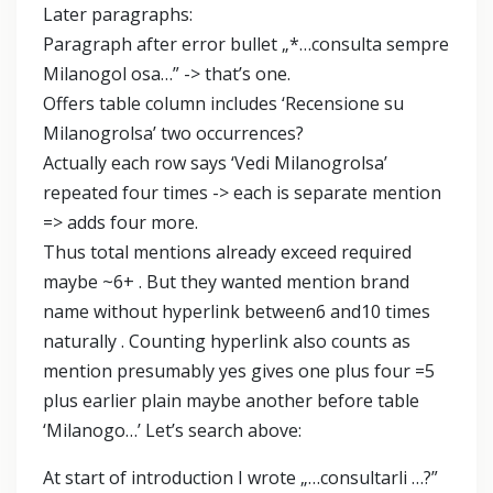
Later paragraphs:
Paragraph after error bullet „*…consulta sempre
Milanogol osa…” -> that’s one.
Offers table column includes ‘Recensione su
Milanogrolsa’ two occurrences?
Actually each row says ‘Vedi Milanogrolsa’
repeated four times -> each is separate mention
=> adds four more.
Thus total mentions already exceed required
maybe ~6+ . But they wanted mention brand
name without hyperlink between6 and10 times
naturally . Counting hyperlink also counts as
mention presumably yes gives one plus four =5
plus earlier plain maybe another before table
‘Milanogo…’ Let’s search above:
At start of introduction I wrote „…consultarli …?”