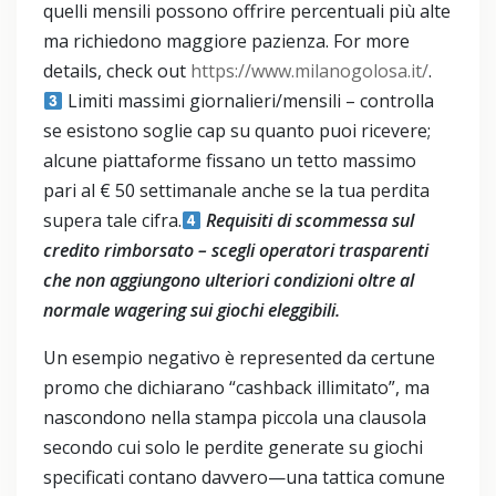
quelli mensili possono offrire percentuali più alte
ma richiedono maggiore pazienza. For more
details, check out
https://www.milanogolosa.it/
.
Limiti massimi giornalieri/mensili – controlla
se esistono soglie cap su quanto puoi ricevere;
alcune piattaforme fissano un tetto massimo
pari al € 50 settimanale anche se la tua perdita
supera tale cifra.
Requisiti di scommessa sul
credito rimborsato – scegli operatori trasparenti
che non aggiungono ulteriori condizioni oltre al
normale wagering sui giochi eleggibili.
Un esempio negativo è represented da certune
promo che dichiarano “cashback illimitato”, ma
nascondono nella stampa piccola una clausola
secondo cui solo le perdite generate su giochi
specificati contano davvero—una tattica comune