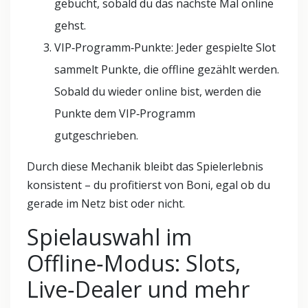
gebucht, sobald du das nächste Mal online
gehst.
VIP‑Programm‑Punkte: Jeder gespielte Slot
sammelt Punkte, die offline gezählt werden.
Sobald du wieder online bist, werden die
Punkte dem VIP‑Programm
gutgeschrieben.
Durch diese Mechanik bleibt das Spielerlebnis
konsistent – du profitierst von Boni, egal ob du
gerade im Netz bist oder nicht.
Spielauswahl im
Offline‑Modus: Slots,
Live‑Dealer und mehr