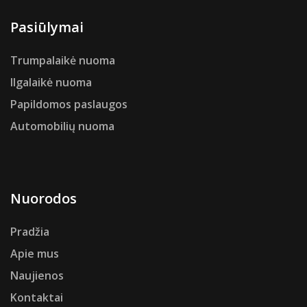
Pasiūlymai
Trumpalaikė nuoma
Ilgalaikė nuoma
Papildomos paslaugos
Automobilių nuoma
Nuorodos
Pradžia
Apie mus
Naujienos
Kontaktai