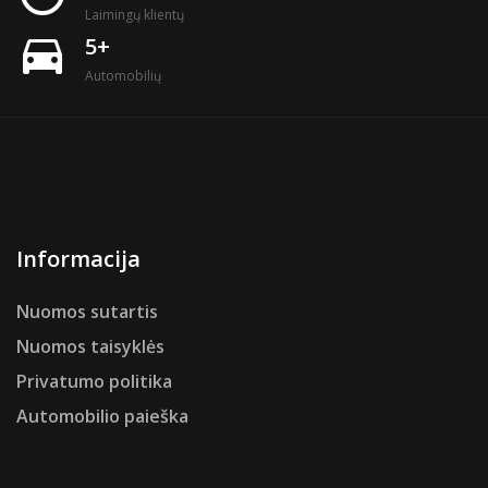
Laimingų klientų
directions_car
5+
Automobilių
Informacija
Nuomos sutartis
Nuomos taisyklės
Privatumo politika
Automobilio paieška