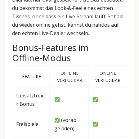
du bekommst das Look‑&‑Feel eines echten
Tisches, ohne dass ein Live‑Stream läuft. Sobald
du wieder online gehst, kannst du nahtlos auf
den echten Live‑Dealer wechseln.
Bonus‑Features im
Offline‑Modus
OFFLINE
ONLINE
FEATURE
VERFÜGBAR
VERFÜGBAR
Umsatzfreie
r Bonus
(vorab
Freispiele
geladen)