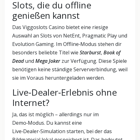
Slots, die du offline
genießen kannst
Das Viggoslots Casino bietet eine riesige
Auswahl an Slots von NetEnt, Pragmatic Play und
Evolution Gaming. Im Offline‑Modus stehen dir
besonders beliebte Titel wie
Starburst
,
Book of
Dead
und
Mega Joker
zur Verfügung. Diese Spiele
benötigen keine ständige Serververbindung, weil
sie im Voraus heruntergeladen werden.
Live‑Dealer‑Erlebnis ohne
Internet?
Ja, das ist möglich – allerdings nur im
Demo‑Modus. Du kannst eine
Live‑Dealer‑Simulation starten, bei der das
Bildmaterial lokal gespeichert ist. Das bedeutet,