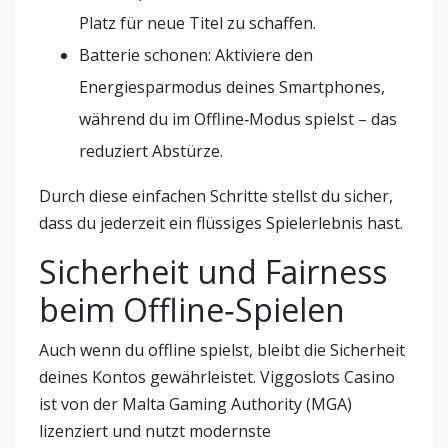
Platz für neue Titel zu schaffen.
Batterie schonen: Aktiviere den
Energiesparmodus deines Smartphones,
während du im Offline‑Modus spielst – das
reduziert Abstürze.
Durch diese einfachen Schritte stellst du sicher,
dass du jederzeit ein flüssiges Spielerlebnis hast.
Sicherheit und Fairness
beim Offline‑Spielen
Auch wenn du offline spielst, bleibt die Sicherheit
deines Kontos gewährleistet. Viggoslots Casino
ist von der Malta Gaming Authority (MGA)
lizenziert und nutzt modernste