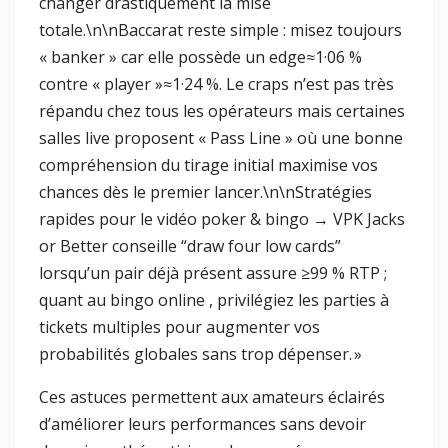
changer drastiquement la mise
totale.\n\nBaccarat reste simple : misez toujours
« banker » car elle possède un edge≈1·06 %
contre « player »≈1·24 %. Le craps n’est pas très
répandu chez tous les opérateurs mais certaines
salles live proposent « Pass Line » où une bonne
compréhension du tirage initial maximise vos
chances dès le premier lancer.\n\nStratégies
rapides pour le vidéo poker & bingo → VPK Jacks
or Better conseille “draw four low cards”
lorsqu’un pair déjà présent assure ≥99 % RTP ;
quant au bingo online , privilégiez les parties à
tickets multiples pour augmenter vos
probabilités globales sans trop dépenser. »
Ces astuces permettent aux amateurs éclairés
d’améliorer leurs performances sans devoir