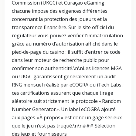
Commission (UKGC) et Curaçao eGaming ;
chacune impose des exigences différentes
concernant la protection des joueurs et la
transparence financière. Sur le site officiel du
régulateur vous pouvez vérifier l’immatriculation
grâce au numéro d’autorisation affiché dans le
pied‑de‑page du casino : il suffit d’entrer ce code
dans leur moteur de recherche public pour
confirmer son authenticité.\n\nLes licences MGA
ou UKGC garantissent généralement un audit
RNG mensuel réalisé par eCOGRA ou iTech Labs ;
ces certifications assurent que chaque tirage
aléatoire suit strictement le protocole « Random
Number Generator ». Un label eCOGRA ajouté
aux pages « À propos » est donc un gage sérieux
que le jeu n’est pas truqué.\n\n### Sélection
des jeux et fournisseurs