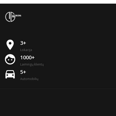
place
3+
Lokacija
face
1000+
Laimingų klientų
directions_car
5+
Automobilių