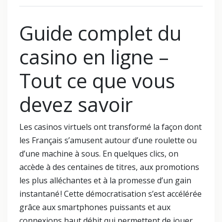
Guide complet du
casino en ligne –
Tout ce que vous
devez savoir
Les casinos virtuels ont transformé la façon dont
les Français s’amusent autour d’une roulette ou
d’une machine à sous. En quelques clics, on
accède à des centaines de titres, aux promotions
les plus alléchantes et à la promesse d’un gain
instantané ! Cette démocratisation s’est accélérée
grâce aux smartphones puissants et aux
connexions haut débit qui permettent de jouer