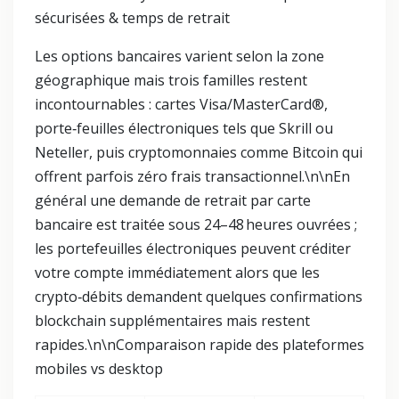
sécurisées & temps de retrait
Les options bancaires varient selon la zone
géographique mais trois familles restent
incontournables : cartes Visa/MasterCard®,
porte‑feuilles électroniques tels que Skrill ou
Neteller, puis cryptomonnaies comme Bitcoin qui
offrent parfois zéro frais transactionnel.\n\nEn
général une demande de retrait par carte
bancaire est traitée sous 24–48 heures ouvrées ;
les portefeuilles électroniques peuvent créditer
votre compte immédiatement alors que les
crypto‑débits demandent quelques confirmations
blockchain supplémentaires mais restent
rapides.\n\nComparaison rapide des plateformes
mobiles vs desktop