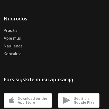
Nuorodos
Pradžia
Apie mus
Naujienos
Kontaktai
Parsisiųskite mūsų aplikaciją
Download on the
Get it on
App Store
Google Play