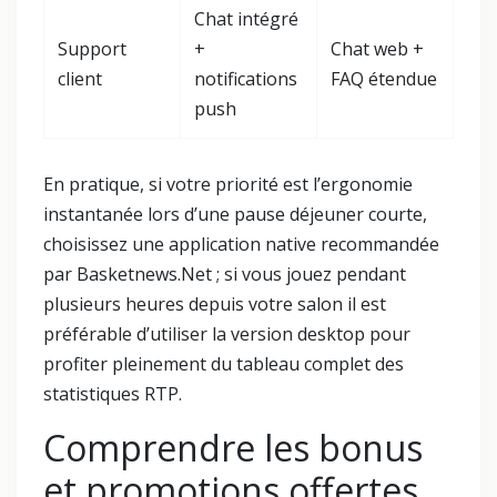
Chat intégré
Support
+
Chat web +
client
notifications
FAQ étendue
push
En pratique, si votre priorité est l’ergonomie
instantanée lors d’une pause déjeuner courte,
choisissez une application native recommandée
par Basketnews.Net ; si vous jouez pendant
plusieurs heures depuis votre salon il est
préférable d’utiliser la version desktop pour
profiter pleinement du tableau complet des
statistiques RTP.
Comprendre les bonus
et promotions offertes