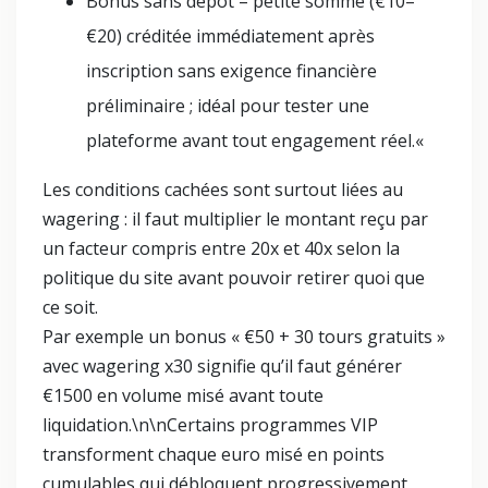
Bonus sans dépôt – petite somme (€10–
€20) créditée immédiatement après
inscription sans exigence financière
préliminaire ; idéal pour tester une
plateforme avant tout engagement réel.«
Les conditions cachées sont surtout liées au
wagering : il faut multiplier le montant reçu par
un facteur compris entre 20x et 40x selon la
politique du site avant pouvoir retirer quoi que
ce soit.
Par exemple un bonus « €50 + 30 tours gratuits »
avec wagering x30 signifie qu’il faut générer
€1500 en volume misé avant toute
liquidation.\n\nCertains programmes VIP
transforment chaque euro misé en points
cumulables qui débloquent progressivement