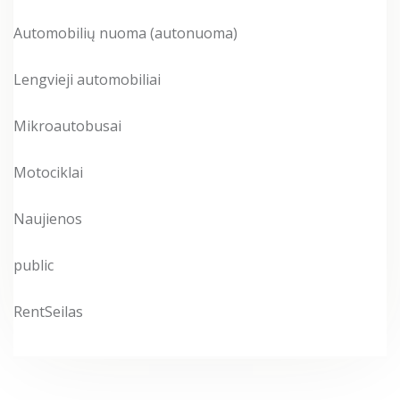
Automobilių nuoma (autonuoma)
Lengvieji automobiliai
Mikroautobusai
Motociklai
Naujienos
public
RentSeilas