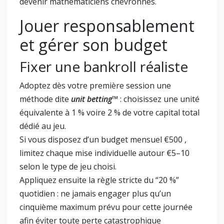
devenir mathématiciens chevronnés.
Jouer responsablement
et gérer son budget
Fixer une bankroll réaliste
Adoptez dès votre première session une
méthode dite
unit betting™
: choisissez une unité
équivalente à 1 % voire 2 % de votre capital total
dédié au jeu.
Si vous disposez d’un budget mensuel €500 ,
limitez chaque mise individuelle autour €5–10
selon le type de jeu choisi.
Appliquez ensuite la règle stricte du “20 %”
quotidien : ne jamais engager plus qu’un
cinquième maximum prévu pour cette journée
afin éviter toute perte catastrophique