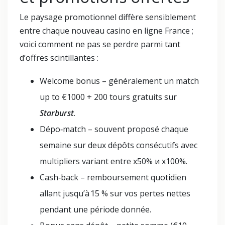
Le paysage promotionnel diffère sensiblement
entre chaque nouveau casino en ligne France ;
voici comment ne pas se perdre parmi tant
d’offres scintillantes :
Welcome bonus – généralement un match
up to €1000 + 200 tours gratuits sur
Starburst
.
Dépo‑match – souvent proposé chaque
semaine sur deux dépôts consécutifs avec
multipliers variant entre x50% и x100%.
Cash‑back – remboursement quotidien
allant jusqu’à 15 % sur vos pertes nettes
pendant une période donnée.