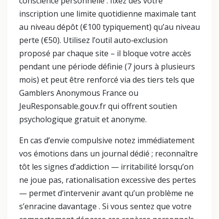
conscience personnelle : fixez dès votre
inscription une limite quotidienne maximale tant
au niveau dépôt (€100 typiquement) qu’au niveau
perte (€50). Utilisez l’outil auto‑exclusion
proposé par chaque site – il bloque votre accès
pendant une période définie (7 jours à plusieurs
mois) et peut être renforcé via des tiers tels que
Gamblers Anonymous France ou
JeuResponsable.gouv.fr qui offrent soutien
psychologique gratuit et anonyme.
En cas d’envie compulsive notez immédiatement
vos émotions dans un journal dédié ; reconnaître
tôt les signes d’addiction — irritabilité lorsqu’on
ne joue pas, rationalisation excessive des pertes
— permet d’intervenir avant qu’un problème ne
s’enracine davantage . Si vous sentez que votre