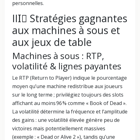
personnelles.
III️⃣ Stratégies gagnantes
aux machines à sous et
aux jeux de table
Machines à sous : RTP,
volatilité & lignes payantes
Le RTP (Return to Player) indique le pourcentage
moyen qu’une machine redistribue aux joueurs
sur le long terme ; privilégiez toujours des slots
affichant au moins 96 % comme « Book of Dead ».
La volatilité détermine la fréquence et l’amplitude
des gains : une volatilité élevée génère peu de
victoires mais potentiellement massives
(exemple : « Dead or Alive 2 »), tandis qu’une