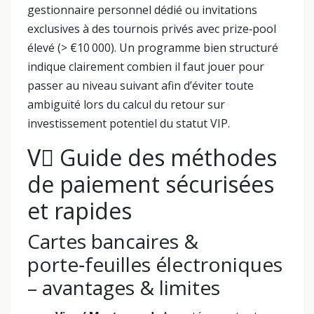
gestionnaire personnel dédié ou invitations
exclusives à des tournois privés avec prize‑pool
élevé (> €10 000). Un programme bien structuré
indique clairement combien il faut jouer pour
passer au niveau suivant afin d’éviter toute
ambiguïté lors du calcul du retour sur
investissement potentiel du statut VIP.
V️⃣ Guide des méthodes
de paiement sécurisées
et rapides
Cartes bancaires &
porte‑feuilles électroniques
– avantages & limites