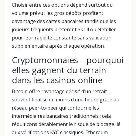
Choisir entre ces options dépend surtout du
volume prévu : les gros dépôts profitent
davantage des cartes bancaires tandis que les
joueurs fréquents préfèrent Skrill ou Neteller
pour leur rapidité constante sans validation
supplémentaire après chaque opération.
Cryptomonnaies – pourquoi
elles gagnent du terrain
dans les casinos online
Bitcoin offre l’avantage décisif d’un retrait
souvent finalisé en moins d’une heure grâce au
réseau peer‑to‑peer qui contourne les
intermédiaires bancaires traditionnels ; cela
réduit considérablement le risque de blocage lié
aux vérifications KYC classiques. Ethereum