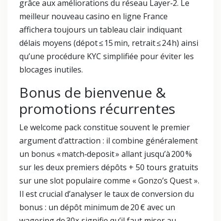
grâce aux améliorations du réseau Layer‑2. Le
meilleur nouveau casino en ligne France
affichera toujours un tableau clair indiquant
délais moyens (dépot ≤ 15 min, retrait ≤ 24 h) ainsi
qu’une procédure KYC simplifiée pour éviter les
blocages inutiles.
Bonus de bienvenue &
promotions récurrentes
Le welcome pack constitue souvent le premier
argument d’attraction : il combine généralement
un bonus « match‑deposit » allant jusqu’à 200 %
sur les deux premiers dépôts + 50 tours gratuits
sur une slot populaire comme « Gonzo’s Quest ».
Il est crucial d’analyser le taux de conversion du
bonus : un dépôt minimum de 20 € avec un
wagering de 30× signifie qu’il faut miser au