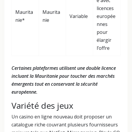
e avec
licences
Maurita
Maurita
Variable
europée
nie*
nie
nnes
pour
élargir
l’offre
Certaines plateformes utilisent une double licence
incluant la Mauritanie pour toucher des marchés
émergents tout en conservant la sécurité
européenne.
Variété des jeux
Un casino en ligne nouveau doit proposer un
catalogue riche couvrant plusieurs fournisseurs