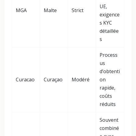
UE,
MGA
Malte
Strict
exigence
s KYC
détaillée
s
Process
us
d’obtenti
Curacao
Curaçao
Modéré
on
rapide,
coûts
réduits
Souvent
combiné