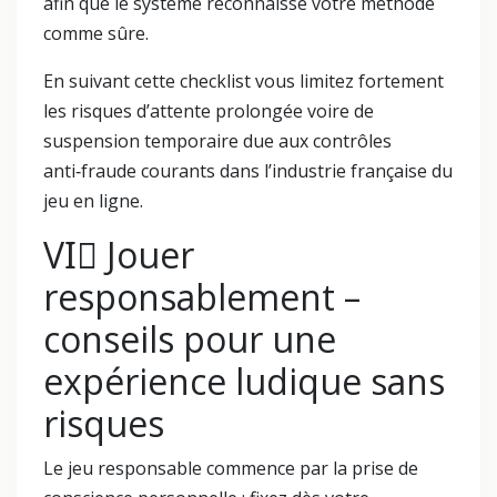
afin que le système reconnaisse votre méthode
comme sûre.
En suivant cette checklist vous limitez fortement
les risques d’attente prolongée voire de
suspension temporaire due aux contrôles
anti‑fraude courants dans l’industrie française du
jeu en ligne.
VI️⃣ Jouer
responsablement –
conseils pour une
expérience ludique sans
risques
Le jeu responsable commence par la prise de