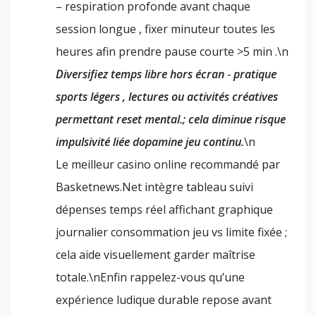
­– respiration profonde avant chaque
session longue , fixer minuteur toutes les
heures afin prendre pause courte >5 min .\n
Diversifiez temps libre hors écran ‑ pratique
sports légers , lectures ou activités créatives
permettant reset mental.; cela diminue risque
impulsivité liée dopamine jeu continu.
\n
Le meilleur casino online recommandé par
Basketnews.Net intègre tableau suivi
dépenses temps réel affichant graphique
journalier consommation jeu vs limite fixée ;
cela aide visuellement garder maîtrise
totale.\nEnfin rappelez-vous qu’une
expérience ludique durable repose avant