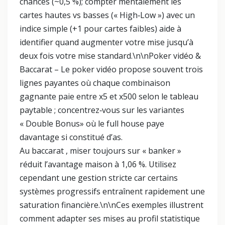
chances (~0,5 %); compter mentalement les
cartes hautes vs basses (« High‑Low ») avec un
indice simple (+1 pour cartes faibles) aide à
identifier quand augmenter votre mise jusqu’à
deux fois votre mise standard.\n\nPoker vidéo &
Baccarat – Le poker vidéo propose souvent trois
lignes payantes où chaque combinaison
gagnante paie entre x5 et x500 selon le tableau
paytable ; concentrez‑vous sur les variantes
« Double Bonus» où le full house paye
davantage si constitué d’as.
Au baccarat , miser toujours sur « banker »
réduit l’avantage maison à
1,06 %. Utilisez
cependant une gestion stricte car certains
systèmes progressifs entraînent rapidement une
saturation financière.\n\nCes exemples illustrent
comment adapter ses mises au profil statistique