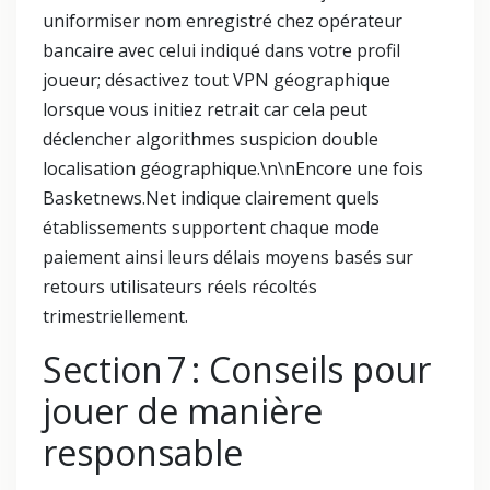
uniformiser nom enregistré chez opérateur
bancaire avec celui indiqué dans votre profil
joueur; désactivez tout VPN géographique
lorsque vous initiez retrait car cela peut
déclencher algorithmes suspicion double
localisation géographique.\n\nEncore une fois
Basketnews.Net indique clairement quels
établissements supportent chaque mode
paiement ainsi leurs délais moyens basés sur
retours utilisateurs réels récoltés
trimestriellement.
Section 7 : Conseils pour
jouer de manière
responsable