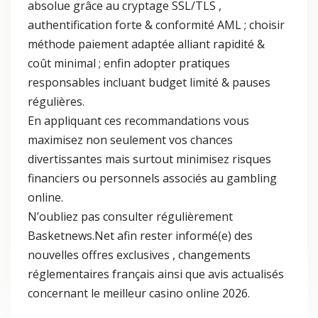
absolue grâce au cryptage SSL/TLS ,
authentification forte & conformité AML ; choisir
méthode paiement adaptée alliant rapidité &
coût minimal ; enfin adopter pratiques
responsables incluant budget limité & pauses
régulières.
En appliquant ces recommandations vous
maximisez non seulement vos chances
divertissantes mais surtout minimisez risques
financiers ou personnels associés au gambling
online.
N’oubliez pas consulter régulièrement
Basketnews.Net afin rester informé(e) des
nouvelles offres exclusives , changements
réglementaires français ainsi que avis actualisés
concernant le meilleur casino online 2026.