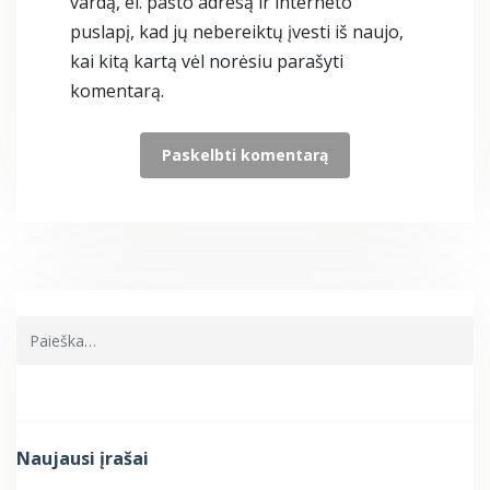
vardą, el. pašto adresą ir interneto
puslapį, kad jų nebereiktų įvesti iš naujo,
kai kitą kartą vėl norėsiu parašyti
komentarą.
Naujausi įrašai