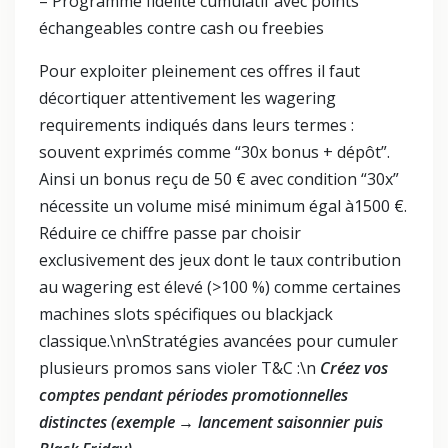
– Programme fidélité cumulatif avec points
échangeables contre cash ou freebies
Pour exploiter pleinement ces offres il faut
décortiquer attentivement les wagering
requirements indiqués dans leurs termes :
souvent exprimés comme “30x bonus + dépôt”.
Ainsi un bonus reçu de 50 € avec condition “30x”
nécessite un volume misé minimum égal à​1500 €.
Réduire ce chiffre passe par choisir
exclusivement des jeux dont le taux contribution
au wagering est élevé (>100 %) comme certaines
machines slots spécifiques ou blackjack
classique.\n\nStratégies avancées pour cumuler
plusieurs promos sans violer T&C :\n
Créez vos
comptes pendant périodes promotionnelles
distinctes (exemple → lancement saisonnier puis