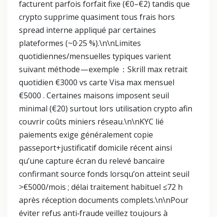
facturent parfois forfait fixe (€0–€2) tandis que
crypto supprime quasiment tous frais hors
spread interne appliqué par certaines
plateformes (~0·25 %).\n\nLimites
quotidiennes/mensuelles typiques varient
suivant méthode — exemple ：Skrill max retrait
quotidien €3000 vs carte Visa max mensuel
€5000 . Certaines maisons imposent seuil
minimal (€20) surtout lors utilisation crypto afin
couvrir coûts miniers réseau.\n\nKYC lié
paiements exige généralement copie
passeport+justificatif domicile récent ainsi
qu’une capture écran du relevé bancaire
confirmant source fonds lorsqu’on atteint seuil
>€5000/mois ; délai traitement habituel ≤72 h
après réception documents complets.\n\nPour
éviter refus anti‑fraude veillez toujours à