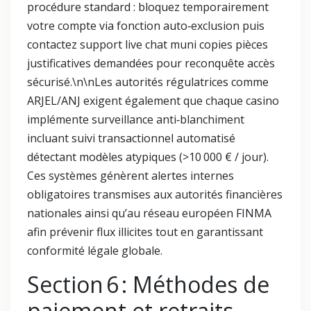
procédure standard : bloquez temporairement
votre compte via fonction auto‑exclusion puis
contactez support live chat muni copies pièces
justificatives demandées pour reconquête accès
sécurisé.\n\nLes autorités régulatrices comme
ARJEL/ANJ exigent également que chaque casino
implémente surveillance anti‑blanchiment
incluant suivi transactionnel automatisé
détectant modèles atypiques (>10 000 € / jour).
Ces systèmes génèrent alertes internes
obligatoires transmises aux autorités financières
nationales ainsi qu’au réseau européen FINMA
afin prévenir flux illicites tout en garantissant
conformité légale globale.
Section 6 : Méthodes de
paiement et retraits