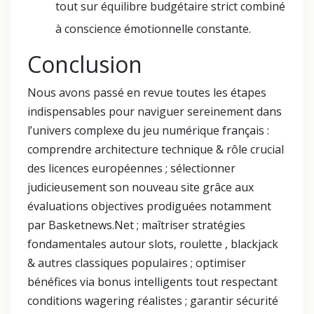
tout sur équilibre budgétaire strict combiné
à conscience émotionnelle constante.
Conclusion
Nous avons passé en revue toutes les étapes
indispensables pour naviguer sereinement dans
l’univers complexe du jeu numérique français :
comprendre architecture technique & rôle crucial
des licences européennes ; sélectionner
judicieusement son nouveau site grâce aux
évaluations objectives prodiguées notamment
par Basketnews.Net ; maîtriser stratégies
fondamentales autour slots, roulette , blackjack
& autres classiques populaires ; optimiser
bénéfices via bonus intelligents tout respectant
conditions wagering réalistes ; garantir sécurité