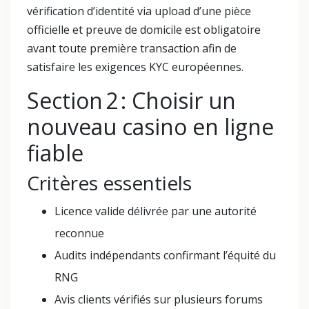
vérification d’identité via upload d’une pièce
officielle et preuve de domicile est obligatoire
avant toute première transaction afin de
satisfaire les exigences KYC européennes.
Section 2 : Choisir un
nouveau casino en ligne
fiable
Critères essentiels
Licence valide délivrée par une autorité
reconnue
Audits indépendants confirmant l’équité du
RNG
Avis clients vérifiés sur plusieurs forums