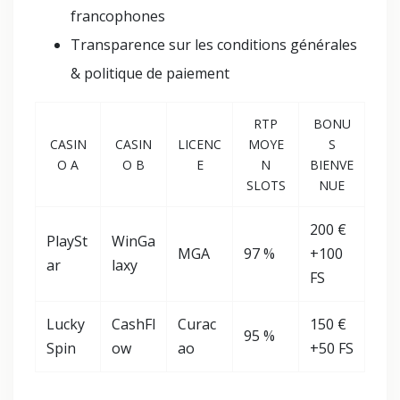
francophones
Transparence sur les conditions générales
& politique de paiement
RTP
BONU
CASIN
CASIN
LICENC
MOYE
S
O A
O B
E
N
BIENVE
SLOTS
NUE
200 €
PlaySt
WinGa
MGA
97 %
+100
ar
laxy
FS
Lucky
CashFl
Curac
150 €
95 %
Spin
ow
ao
+50 FS