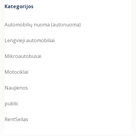
Kategorijos
Automobilių nuoma (autonuoma)
Lengvieji automobiliai
Mikroautobusai
Motociklai
Naujienos
public
RentSeilas