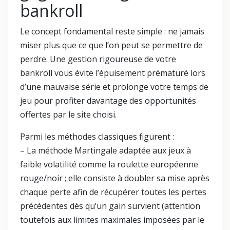
bankroll
Le concept fondamental reste simple : ne jamais
miser plus que ce que l’on peut se permettre de
perdre. Une gestion rigoureuse de votre
bankroll vous évite l’épuisement prématuré lors
d’une mauvaise série et prolonge votre temps de
jeu pour profiter davantage des opportunités
offertes par le site choisi.
Parmi les méthodes classiques figurent :
– La méthode Martingale adaptée aux jeux à
faible volatilité comme la roulette européenne
rouge/noir ; elle consiste à doubler sa mise après
chaque perte afin de récupérer toutes les pertes
précédentes dès qu’un gain survient (attention
toutefois aux limites maximales imposées par le