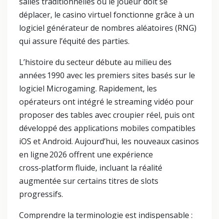
salles traditionnelles où le joueur doit se
déplacer, le casino virtuel fonctionne grâce à un
logiciel générateur de nombres aléatoires (RNG)
qui assure l’équité des parties.
L’histoire du secteur débute au milieu des
années 1990 avec les premiers sites basés sur le
logiciel Microgaming. Rapidement, les
opérateurs ont intégré le streaming vidéo pour
proposer des tables avec croupier réel, puis ont
développé des applications mobiles compatibles
iOS et Android. Aujourd’hui, les nouveaux casinos
en ligne 2026 offrent une expérience
cross‑platform fluide, incluant la réalité
augmentée sur certains titres de slots
progressifs.
Comprendre la terminologie est indispensable :