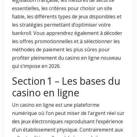
essentielles, les critères pour choisir un site
fiable, les différents types de jeux disponibles et
les stratégies permettant d’optimiser votre
bankroll. Vous apprendrez également à décoder
les offres promotionnelles et à sélectionner les
méthodes de paiement les plus sûres pour
profiter pleinement du casino en ligne nouveau
qui s’impose en 2026.
Section 1 – Les bases du
casino en ligne
Un casino en ligne est une plateforme
numérique où l’on peut miser de l’argent réel sur
des jeux électroniques reproduisant l’expérience
d’un établissement physique. Contrairement aux