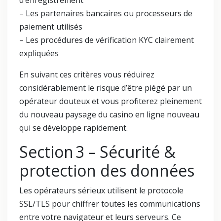
– Les partenaires bancaires ou processeurs de
paiement utilisés
– Les procédures de vérification KYC clairement
expliquées
En suivant ces critères vous réduirez
considérablement le risque d’être piégé par un
opérateur douteux et vous profiterez pleinement
du nouveau paysage du casino en ligne nouveau
qui se développe rapidement.
Section 3 – Sécurité &
protection des données
Les opérateurs sérieux utilisent le protocole
SSL/TLS pour chiffrer toutes les communications
entre votre navigateur et leurs serveurs. Ce