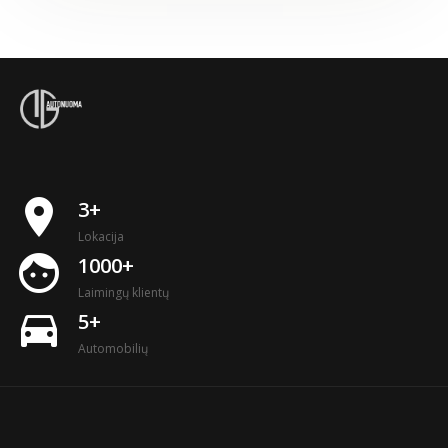
place
3+
Lokacija
face
1000+
Laimingų klientų
directions_car
5+
Automobilių