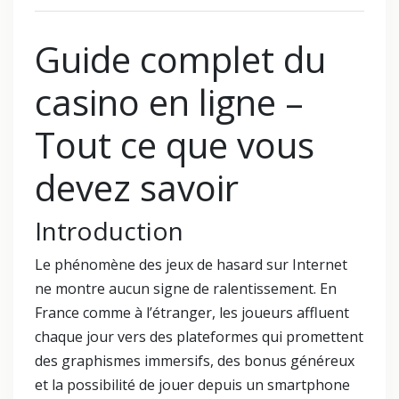
Guide complet du
casino en ligne –
Tout ce que vous
devez savoir
Introduction
Le phénomène des jeux de hasard sur Internet
ne montre aucun signe de ralentissement. En
France comme à l’étranger, les joueurs affluent
chaque jour vers des plateformes qui promettent
des graphismes immersifs, des bonus généreux
et la possibilité de jouer depuis un smartphone