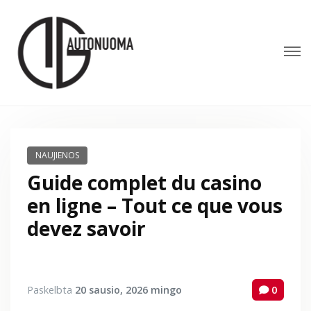
Prisijungti
Pamiršote slaptažodį?
NAUJIENOS
Guide complet du casino
en ligne – Tout ce que vous
devez savoir
Paskelbta
20 sausio, 2026
mingo
0