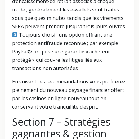
d’encaissement/de retrait associés à chaque
mode ; généralement les e‑wallets sont traités
sous quelques minutes tandis que les virements
SEPA peuvent prendre jusqu’à trois jours ouvrés
Toujours choisir une option offrant une
protection antifraude reconnue ; par exemple
PayPal® propose une garantie « acheteur
protégé » qui couvre les litiges liés aux
transactions non autorisées
En suivant ces recommandations vous profiterez
pleinement du nouveau paysage financier offert
par les casinos en ligne nouveau tout en
conservant votre tranquillité d’esprit.
Section 7 – Stratégies
gagnantes & gestion