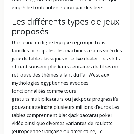
empêche toute interception par des tiers.
Les différents types de jeux
proposés
Un casino en ligne typique regroupe trois
familles principales : les machines à sous vidéo les
jeux de table classiques et le live dealer. Les slots
offrent souvent plusieurs centaines de titres on
retrouve des thèmes allant du Far West aux
mythologies égyptiennes avec des
fonctionnalités comme tours
gratuits multiplicateurs ou jackpots progressifs
pouvant atteindre plusieurs millions d’euros Les
tables comprennent blackjack baccarat poker
vidéo ainsi que diverses variantes de roulette
(européenne française ou américaine) Le