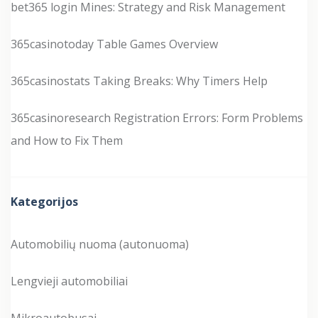
bet365 login Mines: Strategy and Risk Management
365casinotoday Table Games Overview
365casinostats Taking Breaks: Why Timers Help
365casinoresearch Registration Errors: Form Problems
and How to Fix Them
Kategorijos
Automobilių nuoma (autonuoma)
Lengvieji automobiliai
Mikroautobusai