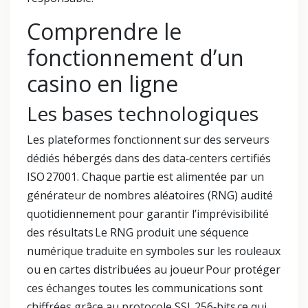
Comprendre le
fonctionnement d’un
casino en ligne
Les bases technologiques
Les plateformes fonctionnent sur des serveurs
dédiés hébergés dans des data‑centers certifiés
ISO 27001. Chaque partie est alimentée par un
générateur de nombres aléatoires (RNG) audité
quotidiennement pour garantir l’imprévisibilité
des résultats Le RNG produit une séquence
numérique traduite en symboles sur les rouleaux
ou en cartes distribuées au joueur Pour protéger
ces échanges toutes les communications sont
chiffrées grâce au protocole SSL 256‑bits ce qui