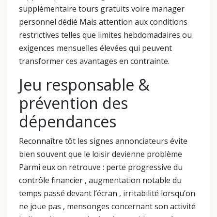
supplémentaire tours gratuits voire manager
personnel dédié​ Mais attention aux conditions
restrictives telles que limites hebdomadaires ou
exigences mensuelles élevées qui peuvent
transformer ces avantages en contrainte.​
Jeu responsable &
prévention des
dépendances
Reconnaître tôt les signes annonciateurs évite
bien souvent que le loisir devienne problème​
Parmi eux on retrouve : perte progressive du
contrôle financier , augmentation notable du
temps passé devant l’écran , irritabilité lorsqu’on
ne joue pas , mensonges concernant son activité