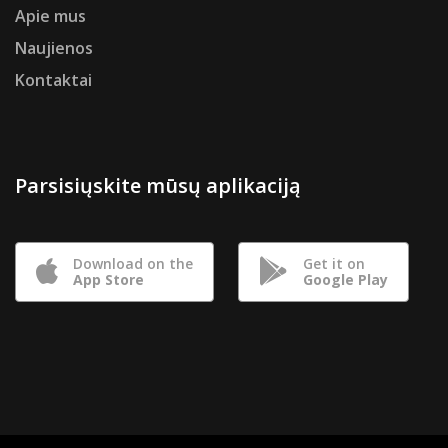
Apie mus
Naujienos
Kontaktai
Parsisiųskite mūsų aplikaciją
Download on the
Get it on
App Store
Google Play