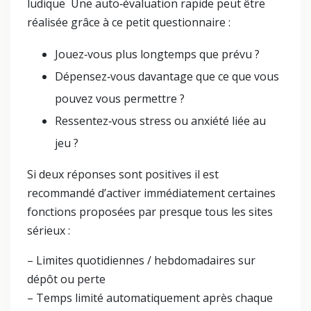
ludique ​ Une auto‑évaluation rapide peut être
réalisée grâce à ce petit questionnaire :
Jouez‑vous plus longtemps que prévu ?
Dépensez‑vous davantage que ce que vous
pouvez vous permettre ?
Ressentez‑vous stress ou anxiété liée au
jeu ?
Si deux réponses sont positives il est
recommandé d’activer immédiatement certaines
fonctions proposées par presque tous les sites
sérieux :
– Limites quotidiennes / hebdomadaires sur
dépôt ou perte
– Temps limité automatiquement après chaque