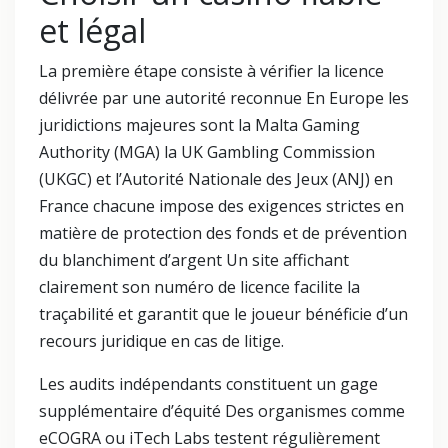
et légal
La première étape consiste à vérifier la licence
délivrée par une autorité reconnue En Europe les
juridictions majeures sont la Malta Gaming
Authority (MGA) la UK Gambling Commission
(UKGC) et l’Autorité Nationale des Jeux (ANJ) en
France chacune impose des exigences strictes en
matière de protection des fonds et de prévention
du blanchiment d’argent Un site affichant
clairement son numéro de licence facilite la
traçabilité et garantit que le joueur bénéficie d’un
recours juridique en cas de litige.
Les audits indépendants constituent un gage
supplémentaire d’équité Des organismes comme
eCOGRA ou iTech Labs testent régulièrement