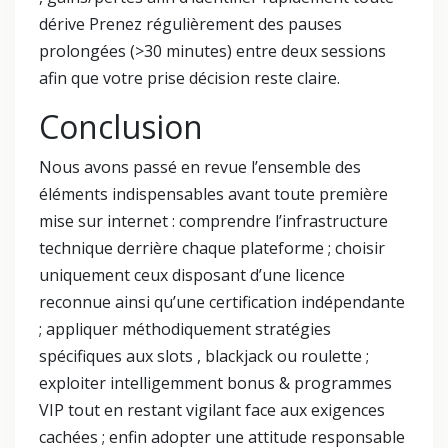
dérive​​ Prenez régulièrement des pauses
prolongées (>30 minutes) entre deux sessions
afin que votre prise décision reste claire.​
Conclusion
Nous avons passé en revue l’ensemble des
éléments indispensables avant toute première
mise sur internet : comprendre l’infrastructure
technique derrière chaque plateforme ; choisir
uniquement ceux disposant d’une licence
reconnue ainsi qu’une certification indépendante
; appliquer méthodiquement stratégies
spécifiques aux slots , blackjack ou roulette ;
exploiter intelligemment bonus & programmes
VIP tout en restant vigilant face aux exigences
cachées ; enfin adopter une attitude responsable