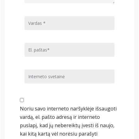
Noriu savo interneto naršyklėje išsaugoti
vardą, el. pašto adresą ir interneto
puslapį, kad jų nebereiktų įvesti iš naujo,
kai kitą kartą vėl norėsiu parašyti