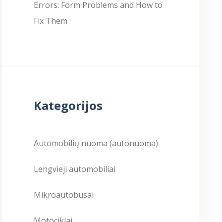
Errors: Form Problems and How to
Fix Them
Kategorijos
Automobilių nuoma (autonuoma)
Lengvieji automobiliai
Mikroautobusai
Motociklai