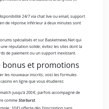
 disponibilité 24/7 via chat live ou email, support
yen de réponse inférieur à deux minutes sont
 forums spécialisés et sur Basketnews.Net qui
une réputation solide ; évitez les sites dont la
ds de paiement ou un support inexistant.
de bonus et promotions
er les nouveaux inscrits ; voici les formules
casino en ligne que vous étudierez.
match jusqu’à 200 €, parfois accompagné de
aire comme
Starburst
.
le : 10 €) offerte dès l’inscription sans