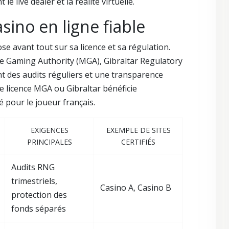
e live dealer et la réalité virtuelle.
ino en ligne fiable
e avant tout sur sa licence et sa régulation.
lte Gaming Authority (MGA), Gibraltar Regulatory
t des audits réguliers et une transparence
ne licence MGA ou Gibraltar bénéficie
 pour le joueur français.
EXIGENCES
EXEMPLE DE SITES
PRINCIPALES
CERTIFIÉS
Audits RNG
trimestriels,
Casino A, Casino B
protection des
fonds séparés