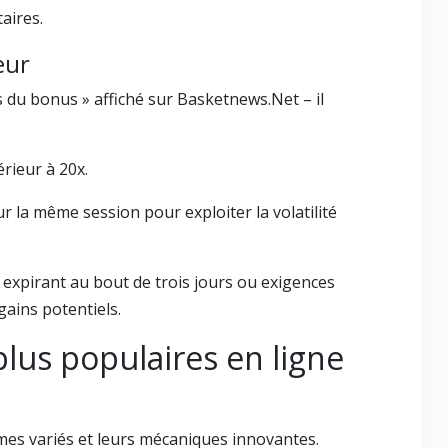
aires.
eur
s du bonus » affiché sur Basketnews.Net – il
érieur à 20x.
 la même session pour exploiter la volatilité
 expirant au bout de trois jours ou exigences
gains potentiels.
plus populaires en ligne
èmes variés et leurs mécaniques innovantes.