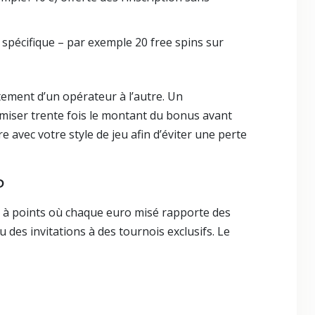
e spécifique – par exemple 20 free spins sur
rtement d’un opérateur à l’autre. Un
z miser trente fois le montant du bonus avant
e avec votre style de jeu afin d’éviter une perte
P
à points où chaque euro misé rapporte des
des invitations à des tournois exclusifs. Le