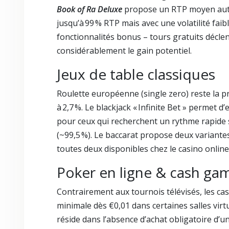
Book of Ra Deluxe
propose un RTP moyen auto
jusqu’à 99 % RTP mais avec une volatilité fai
fonctionnalités bonus – tours gratuits décl
considérablement le gain potentiel.
Jeux de table classiques
Roulette européenne (single zero) reste la 
à 2,7 %. Le blackjack « Infinite Bet » permet 
pour ceux qui recherchent un rythme rapide s
(~99,5 %). Le baccarat propose deux variante
toutes deux disponibles chez le casino onlin
Poker en ligne & cash ga
Contrairement aux tournois télévisés, les cash
minimale dès €0,01 dans certaines salles vi
réside dans l’absence d’achat obligatoire d’un