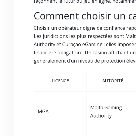
façonnent le futur du jeu en ligne, notamment l
Comment choisir un cas
Choisir un opérateur digne de confiance repos
Les juridictions les plus respectées sont Ma
Authority et Curaçao eGaming ; elles imposen
financière obligatoire. Un casino affichant u
généralement d’un niveau de protection élevé
LICENCE
AUTORITÉ
Malta Gaming
MGA
Authority