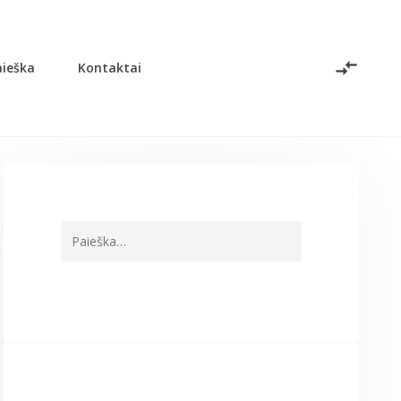
compare_arrows
aieška
Kontaktai