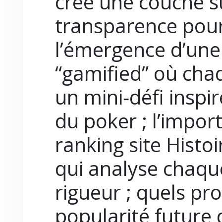
crée une couche 
transparence pour 
l’émergence d’un
“gamified” où cha
un mini‑défi inspi
du poker ; l’impor
ranking site Hist
qui analyse chaq
rigueur ; quels pro
popularité futur