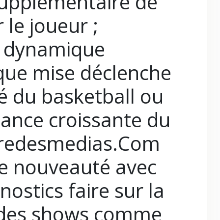
supplémentaire de
le joueur ;
e dynamique
que mise déclenche
ré du basketball ou
tance croissante du
oiredesmedias.Com
ue nouveauté avec
nostics faire sur la
e des shows comme