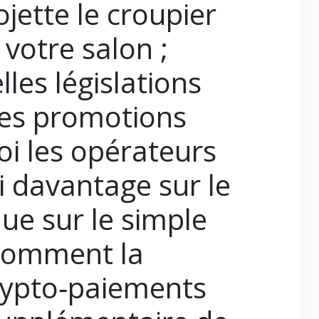
jette le croupier
 votre salon ;
les législations
les promotions
oi les opérateurs
i davantage sur le
que sur le simple
 comment la
crypto‑paiements