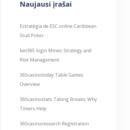
Naujausi įrašai
Estratégia de ESC online Caribbean
Stud Poker
bet365 login Mines: Strategy and
Risk Management
365casinotoday Table Games
Overview
365casinostats Taking Breaks: Why
Timers Help
365casinoresearch Registration