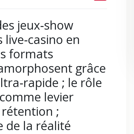
 des jeux‑show
s live‑casino en
es formats
tamorphosent grâce
ltra‑rapide ; le rôle
s comme levier
 rétention ;
 de la réalité