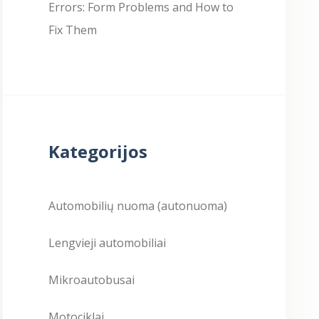
Errors: Form Problems and How to
Fix Them
Kategorijos
Automobilių nuoma (autonuoma)
Lengvieji automobiliai
Mikroautobusai
Motociklai