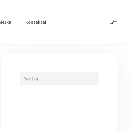
compare_arrows
aieška
Kontaktai