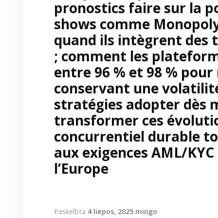
pronostics faire sur la 
shows comme Monopoly 
quand ils intègrent des
; comment les plateform
entre 96 % et 98 % pour 
conservant une volatilité
stratégies adopter dès
transformer ces évoluti
concurrentiel durable t
aux exigences AML/KYC 
l’Europe
Paskelbta
4 liepos, 2025
mingo