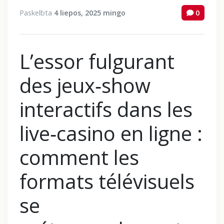
Paskelbta
4 liepos, 2025
mingo
0
L’essor fulgurant
des jeux‑show
interactifs dans les
live‑casino en ligne :
comment les
formats télévisuels
se