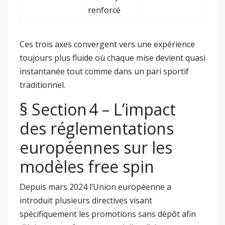
renforcé
Ces trois axes convergent vers une expérience
toujours plus fluide où chaque mise devient quasi
instantanée tout comme dans un pari sportif
traditionnel.
§️ Section 4 – L’impact
des réglementations
européennes sur les
modèles free spin
Depuis mars 2024 l’Union européenne a
introduit plusieurs directives visant
spécifiquement les promotions sans dépôt afin