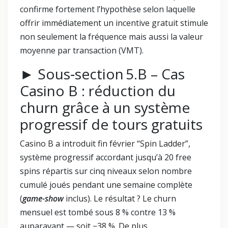
confirme fortement l’hypothèse selon laquelle
offrir immédiatement un incentive gratuit stimule
non seulement la fréquence mais aussi la valeur
moyenne par transaction (VMT).
► Sous‑section 5.B – Cas
Casino B : réduction du
churn grâce à un système
progressif de tours gratuits​
Casino B a introduit fin février “Spin Ladder”,
système progressif accordant jusqu’à 20 free
spins répartis sur cinq niveaux selon nombre
cumulé joués pendant une semaine complète
(
game-show
inclus). Le résultat ? Le churn
mensuel est tombé sous 8 % contre 13 %
auparavant — soit −38 %. De plus,