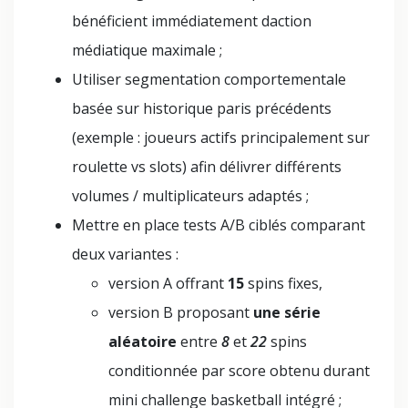
bénéficient immédiatement daction
médiatique maximale ;
Utiliser segmentation comportementale
basée sur historique paris précédents
(exemple : joueurs actifs principalement sur
roulette vs slots) afin délivrer différents
volumes / multiplicateurs adaptés ;
Mettre en place tests A/B ciblés comparant
deux variantes :
version A offrant
15
spins fixes,
version B proposant
une série
aléatoire
entre
8
et
22
spins
conditionnée par score obtenu durant
mini challenge basketball intégré ;