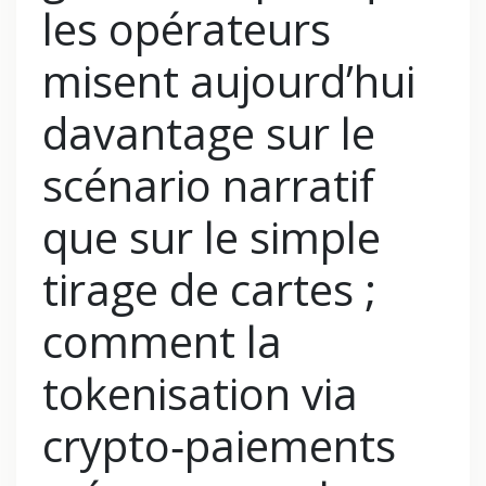
les opérateurs
misent aujourd’hui
davantage sur le
scénario narratif
que sur le simple
tirage de cartes ;
comment la
tokenisation via
crypto‑paiements