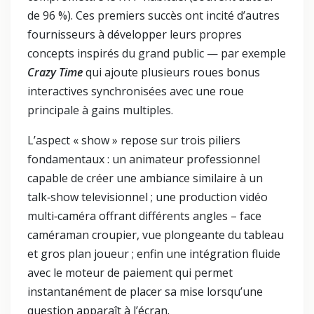
de 96 %). Ces premiers succès ont incité d’autres
fournisseurs à développer leurs propres
concepts inspirés du grand public — par exemple
Crazy Time
qui ajoute plusieurs roues bonus
interactives synchronisées avec une roue
principale à gains multiples.
L’aspect « show » repose sur trois piliers
fondamentaux : un animateur professionnel
capable de créer une ambiance similaire à un
talk‑show televisionnel ; une production vidéo
multi‐caméra offrant différents angles – face
caméraman croupier, vue plongeante du tableau
et gros plan joueur ; enfin une intégration fluide
avec le moteur de paiement qui permet
instantanément de placer sa mise lorsqu’une
question apparaît à l’écran.