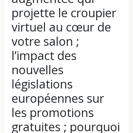
projette le croupier
virtuel au cœur de
votre salon ;
l’impact des
nouvelles
législations
européennes sur
les promotions
gratuites ; pourquoi