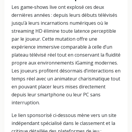
Les game‑shows live ont explosé ces deux
dernières années : depuis leurs débuts télévisés
jusqu’à leurs incarnations numériques où le
streaming HD élimine toute latence perceptible
par le joueur. Cette mutation offre une
expérience immersive comparable à celle d’un
plateau télévisé réel tout en conservant la fluidité
propre aux environnements iGaming modernes.
Les joueurs profitent désormais d’interactions en
temps réel avec un animateur charismatique tout
en pouvant placer leurs mises directement
depuis leur smartphone ou leur PC sans
interruption.
Le lien sponsorisé ci‑dessous mène vers un site
indépendant spécialisé dans le classement et la
critique détaillée des plateformes de jeu :