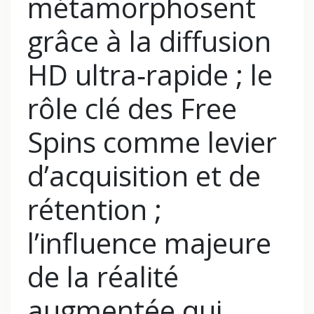
métamorphosent
grâce à la diffusion
HD ultra‑rapide ; le
rôle clé des Free
Spins comme levier
d’acquisition et de
rétention ;
l’influence majeure
de la réalité
augmentée qui