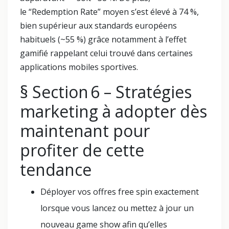
le “Redemption Rate” moyen s’est élevé à 74 %,
bien supérieur aux standards européens
habituels (~55 %) grâce notamment à l’effet
gamifié rappelant celui trouvé dans certaines
applications mobiles sportives.
§️ Section 6 – Stratégies
marketing à adopter dès
maintenant pour
profiter de cette
tendance
Déployer vos offres free spin exactement
lorsque vous lancez ou mettez à jour un
nouveau game show afin qu’elles