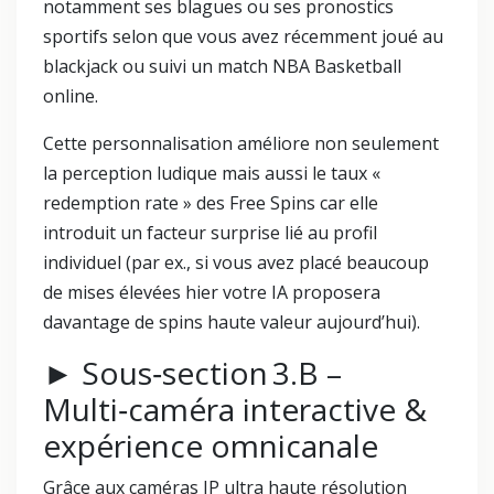
notamment ses blagues ou ses pronostics
sportifs selon que vous avez récemment joué au
blackjack ou suivi un match NBA Basketball
online.
Cette personnalisation améliore non seulement
la perception ludique mais aussi le taux «
redemption rate » des Free Spins car elle
introduit un facteur surprise lié au profil
individuel (par ex., si vous avez placé beaucoup
de mises élevées hier votre IA proposera
davantage de spins haute valeur aujourd’hui).
► Sous‑section 3.B –
Multi‑caméra interactive &
expérience omnicanale
Grâce aux caméras IP ultra haute résolution