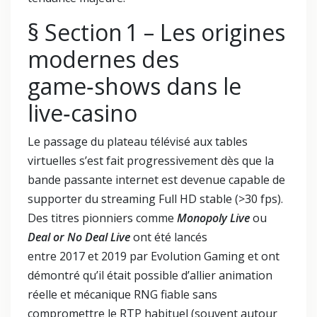
§️ Section 1 – Les origines
modernes des
game‑shows dans le
live‑casino
Le passage du plateau télévisé aux tables
virtuelles s’est fait progressivement dès que la
bande passante internet est devenue capable de
supporter du streaming Full HD stable (>30 fps).
Des titres pionniers comme
Monopoly Live
ou
Deal or No Deal Live
ont été lancés
entre 2017 et 2019 par Evolution Gaming et ont
démontré qu’il était possible d’allier animation
réelle et mécanique RNG fiable sans
compromettre le RTP habituel (souvent autour