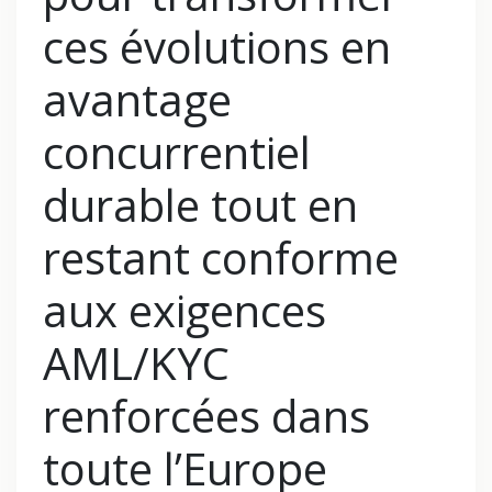
ces évolutions en
avantage
concurrentiel
durable tout en
restant conforme
aux exigences
AML/KYC
renforcées dans
toute l’Europe