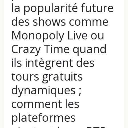
la popularité future
des shows comme
Monopoly Live ou
Crazy Time quand
ils intègrent des
tours gratuits
dynamiques ;
comment les
plateformes