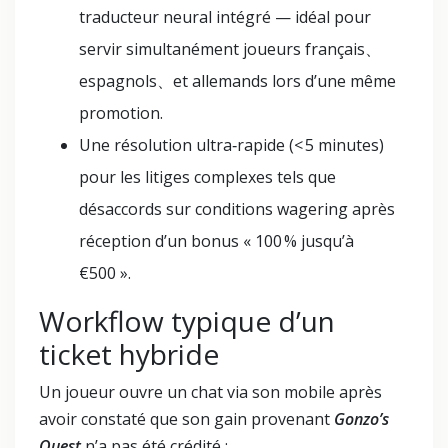
traducteur neural intégré — idéal pour
servir simultanément joueurs français、
espagnols、et allemands lors d’une même
promotion.
Une résolution ultra‑rapide (< 5 minutes)
pour les litiges complexes tels que
désaccords sur conditions wagering après
réception d’un bonus « 100 % jusqu’à
€500 ».
Workflow typique d’un
ticket hybride
Un joueur ouvre un chat via son mobile après
avoir constaté que son gain provenant
Gonzo’s
Quest
n’a pas été crédité :