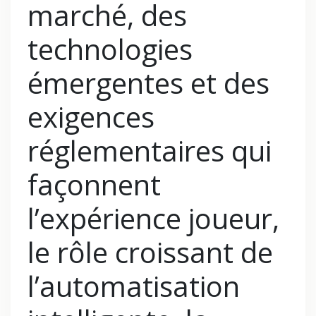
marché, des
technologies
émergentes et des
exigences
réglementaires qui
façonnent
l’expérience joueur,
le rôle croissant de
l’automatisation