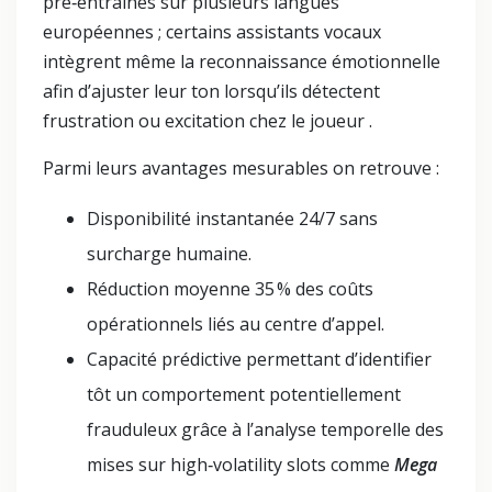
pré‑entraînés sur plusieurs langues
européennes ; certains assistants vocaux
intègrent même la reconnaissance émotionnelle
afin d’ajuster leur ton lorsqu’ils détectent
frustration ou excitation chez le joueur .
Parmi leurs avantages mesurables on retrouve :
Disponibilité instantanée 24/7 sans
surcharge humaine.
Réduction moyenne 35 % des coûts
opérationnels liés au centre d’appel.
Capacité prédictive permettant d’identifier
tôt un comportement potentiellement
frauduleux grâce à l’analyse temporelle des
mises sur high‑volatility slots comme
Mega