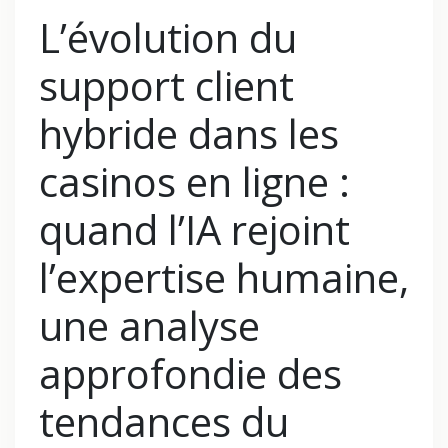
L’évolution du
support client
hybride dans les
casinos en ligne :
quand l’IA rejoint
l’expertise humaine,
une analyse
approfondie des
tendances du