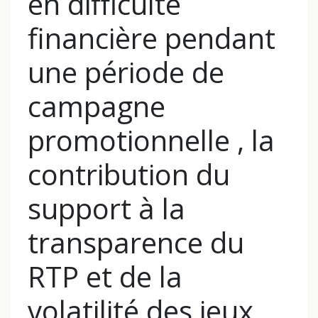
en difficulté
financière pendant
une période de
campagne
promotionnelle , la
contribution du
support à la
transparence du
RTP et de la
volatilité des jeux ,