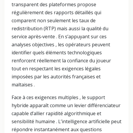
transparent des plateformes propose
régulièrement des rapports détaillés qui
comparent non seulement les taux de
redistribution (RTP) mais aussi la qualité du
service après‑vente . En s’appuyant sur ces
analyses objectives , les opérateurs peuvent
identifier quels éléments technologiques
renforcent réellement la confiance du joueur
tout en respectant les exigences légales
imposées par les autorités françaises et
maltaises .
Face à ces exigences multiples , le support
hybride apparaît comme un levier différenciateur
capable d’allier rapidité algorithmique et
sensibilité humaine . L’intelligence artificielle peut
répondre instantanément aux questions