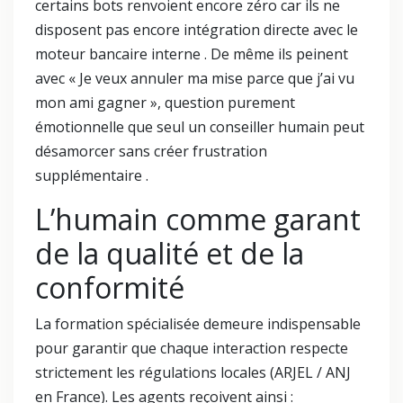
certains bots renvoient encore zéro car ils ne
disposent pas encore intégration directe avec le
moteur bancaire interne . De même ils peinent
avec « Je veux annuler ma mise parce que j’ai vu
mon ami gagner », question purement
émotionnelle que seul un conseiller humain peut
désamorcer sans créer frustration
supplémentaire .
L’humain comme garant
de la qualité et de la
conformité
La formation spécialisée demeure indispensable
pour garantir que chaque interaction respecte
strictement les régulations locales (ARJEL / ANJ
en France). Les agents reçoivent ainsi :