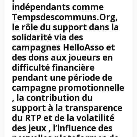
indépendants comme
Tempsdescommuns.Org,
le rôle du support dans la
solidarité via des
campagnes HelloAsso et
des dons aux joueurs en
difficulté financière
pendant une période de
campagne promotionnelle
, la contribution du
support à la transparence
du RTP et de la volatilité
des jeux , l’influence des