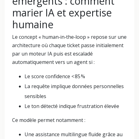
émergents : comment
marier IA et expertise
humaine
Le concept « human‑in‑the‑loop » repose sur une
architecture où chaque ticket passe initialement
par un moteur IA puis est escaladé
automatiquement vers un agent si :
Le score confidence < 85 %
La requête implique données personnelles
sensibles
Le ton détecté indique frustration élevée
Ce modèle permet notamment :
Une assistance multilingue fluide grâce au