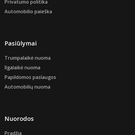
Privatumo politika
Automobilio paieška
Pasiūlymai
Trumpalaikė nuoma
Ilgalaikė nuoma
Papildomos paslaugos
Automobilių nuoma
Nuorodos
Pradžia