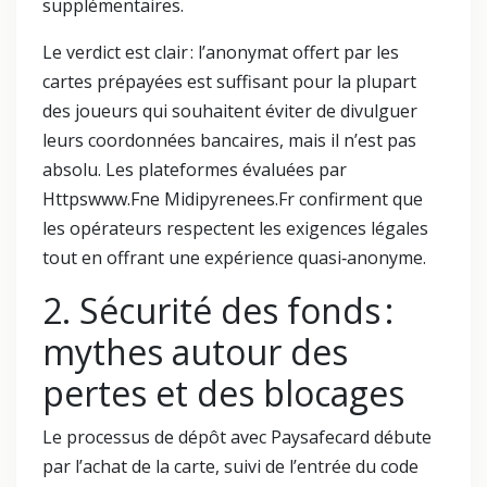
supplémentaires.
Le verdict est clair : l’anonymat offert par les
cartes prépayées est suffisant pour la plupart
des joueurs qui souhaitent éviter de divulguer
leurs coordonnées bancaires, mais il n’est pas
absolu. Les plateformes évaluées par
Httpswww.Fne Midipyrenees.Fr confirment que
les opérateurs respectent les exigences légales
tout en offrant une expérience quasi‑anonyme.
2. Sécurité des fonds :
mythes autour des
pertes et des blocages
Le processus de dépôt avec Paysafecard débute
par l’achat de la carte, suivi de l’entrée du code