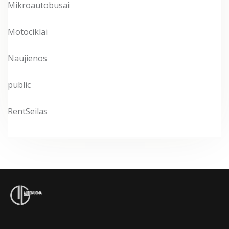
Mikroautobusai
Motociklai
Naujienos
public
RentSeilas