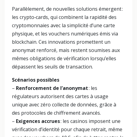
Parallèlement, de nouvelles solutions émergent :
les crypto‑cards, qui combinent la rapidité des
cryptomonnaies avec la simplicité d’une carte
physique, et les vouchers numériques émis via
blockchain. Ces innovations promettent un
anonymat renforcé, mais restent soumises aux
mêmes obligations de vérification lorsqu’elles
dépassent les seuils de transaction.
Scénarios possibles
–
Renforcement de l’anonymat
: les
régulateurs autorisent des cartes à usage
unique avec zéro collecte de données, grâce à
des protocoles de chiffrement avancés.
–
Exigences accrues
: les casinos imposent une
vérification d’identité pour chaque retrait, même