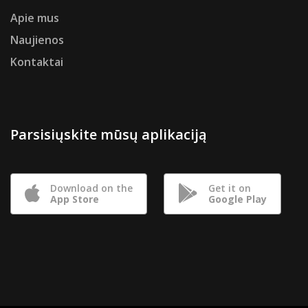
Apie mus
Naujienos
Kontaktai
Parsisiųskite mūsų aplikaciją
Download on the
Get it on
App Store
Google Play