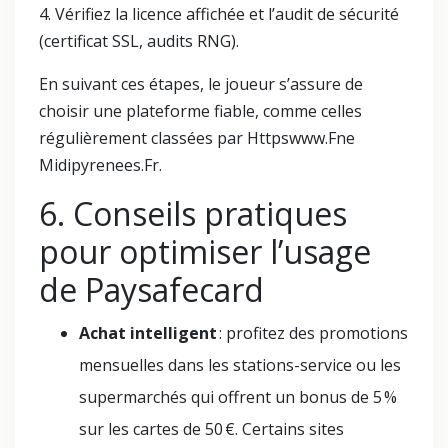
4. Vérifiez la licence affichée et l’audit de sécurité
(certificat SSL, audits RNG).
En suivant ces étapes, le joueur s’assure de
choisir une plateforme fiable, comme celles
régulièrement classées par Httpswww.Fne
Midipyrenees.Fr.
6. Conseils pratiques
pour optimiser l’usage
de Paysafecard
Achat intelligent
: profitez des promotions
mensuelles dans les stations-service ou les
supermarchés qui offrent un bonus de 5 %
sur les cartes de 50 €. Certains sites