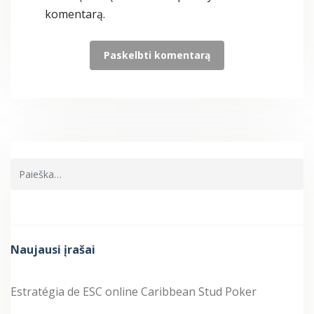
komentarą.
Naujausi įrašai
Estratégia de ESC online Caribbean Stud Poker