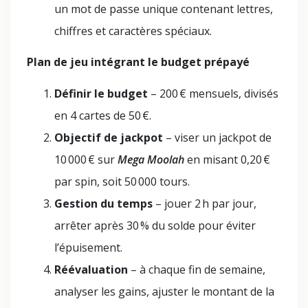
un mot de passe unique contenant lettres,
chiffres et caractères spéciaux.
Plan de jeu intégrant le budget prépayé
Définir le budget
– 200 € mensuels, divisés
en 4 cartes de 50 €.
Objectif de jackpot
– viser un jackpot de
10 000 € sur
Mega Moolah
en misant 0,20 €
par spin, soit 50 000 tours.
Gestion du temps
– jouer 2 h par jour,
arrêter après 30 % du solde pour éviter
l’épuisement.
Réévaluation
– à chaque fin de semaine,
analyser les gains, ajuster le montant de la