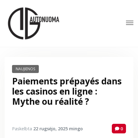
Prisijungti
Pamiršote slaptažodį?
NAUJIENOS
Paiements prépayés dans
les casinos en ligne :
Mythe ou réalité ?
Paskelbta
22 rugsėjo, 2025
mingo
0