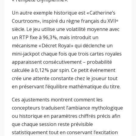
Un autre exemple historique est « Catherine’s
Courtroom», inspiré du règne français du XVIIᵉ
siècle. Le jeu utilise une volatilité moyenne avec
un RTP fixe à 96,3 %, mais introduit un
mécanisme « Décret Royal » qui déclenche un
mini‑jackpot chaque fois que trois cartes royales
apparaissent consécutivement – probabilité
calculée à 0,12 % par spin. Ce petit événement
crée une attente constante chez le joueur tout
en préservant l’équilibre mathématique du titre.
Ces ajustements montrent comment les
concepteurs traduisent l’ambiance mythologique
ou historique en paramètres chiffrés précis afin
que chaque session reste prévisible
statistiquement tout en conservant l’excitation