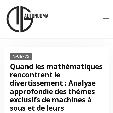
Prisijungti
Pamiršote slaptažodį?
NAUJIENOS
Quand les mathématiques
rencontrent le
divertissement : Analyse
approfondie des thèmes
exclusifs de machines à
sous et de leurs