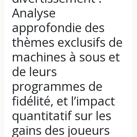
Analyse
approfondie des
thèmes exclusifs de
machines à sous et
de leurs
programmes de
fidélité, et l’impact
quantitatif sur les
gains des joueurs