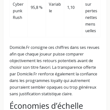
Cyber
Variab
sur
95,8 %
1,10
punk
le
pertes
Rush
nettes
mens
uelles
Domicile.Fr consigne ces chiffres dans ses revues
afin que chaque joueur puisse comparer
objectivement les retours potentiels avant de
choisir son titre favori. La transparence offerte
par Domicile.Fr renforce également la confiance
dans les programmes loyalty qui autrement
pourraient sembler opaques ou trop généreux
sans justification statistique claire.
Économies d’échelle