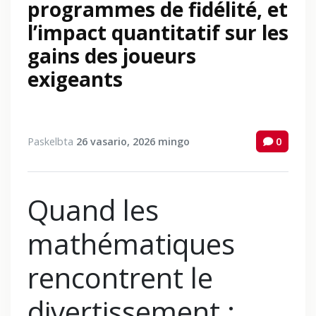
programmes de fidélité, et
l’impact quantitatif sur les
gains des joueurs
exigeants
Paskelbta
26 vasario, 2026
mingo
0
Quand les
mathématiques
rencontrent le
divertissement :