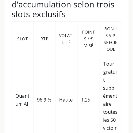
d’accumulation selon trois
slots exclusifs
BONU
POINT
VOLATI
S VIP
SLOT
RTP
S / €
LITÉ
SPÉCIF
MISÉ
IQUE
Tour
gratui
t
suppl
Quant
ément
96,9 %
Haute
1,25
um AI
aire
toutes
les 50
victoir