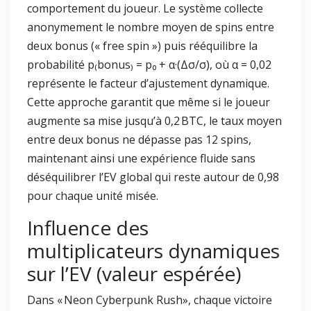
comportement du joueur. Le système collecte
anonymement le nombre moyen de spins entre
deux bonus (« free spin ») puis rééquilibre la
probabilité p₍bonus₎ = p₀ + α·(Δσ/σ), où α = 0,02
représente le facteur d’ajustement dynamique.
Cette approche garantit que même si le joueur
augmente sa mise jusqu’à 0,2 BTC, le taux moyen
entre deux bonus ne dépasse pas 12 spins,
maintenant ainsi une expérience fluide sans
déséquilibrer l’EV global qui reste autour de 0,98
pour chaque unité misée.
Influence des
multiplicateurs dynamiques
sur l’EV (valeur espérée)
Dans « Neon Cyberpunk Rush», chaque victoire