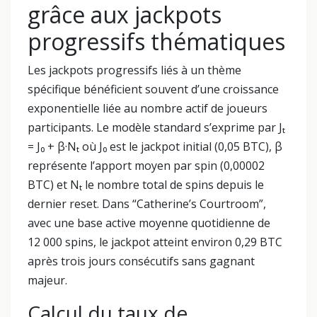
grâce aux jackpots
progressifs thématiques
Les jackpots progressifs liés à un thème
spécifique bénéficient souvent d’une croissance
exponentielle liée au nombre actif de joueurs
participants. Le modèle standard s’exprime par Jₜ
= J₀ + β·Nₜ où J₀ est le jackpot initial (0,05 BTC), β
représente l’apport moyen par spin (0,00002
BTC) et Nₜ le nombre total de spins depuis le
dernier reset. Dans “Catherine’s Courtroom”,
avec une base active moyenne quotidienne de
12 000 spins, le jackpot atteint environ 0,29 BTC
après trois jours consécutifs sans gagnant
majeur.
Calcul du taux de