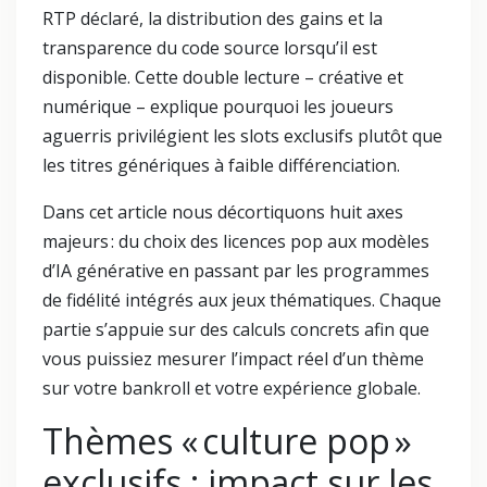
RTP déclaré, la distribution des gains et la
transparence du code source lorsqu’il est
disponible. Cette double lecture – créative et
numérique – explique pourquoi les joueurs
aguerris privilégient les slots exclusifs plutôt que
les titres génériques à faible différenciation.
Dans cet article nous décortiquons huit axes
majeurs : du choix des licences pop aux modèles
d’IA générative en passant par les programmes
de fidélité intégrés aux jeux thématiques. Chaque
partie s’appuie sur des calculs concrets afin que
vous puissiez mesurer l’impact réel d’un thème
sur votre bankroll et votre expérience globale.
Thèmes « culture pop »
exclusifs : impact sur les