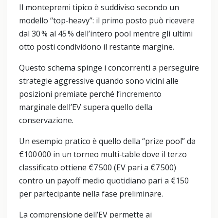
Il montepremi tipico è suddiviso secondo un
modello “top‑heavy”: il primo posto può ricevere
dal 30 % al 45 % dell’intero pool mentre gli ultimi
otto posti condividono il restante margine.
Questo schema spinge i concorrenti a perseguire
strategie aggressive quando sono vicini alle
posizioni premiate perché l’incremento
marginale dell’EV supera quello della
conservazione.
Un esempio pratico è quello della “prize pool” da
€100 000 in un torneo multi‑table dove il terzo
classificato ottiene €7 500 (EV pari a €7 500)
contro un payoff medio quotidiano pari a €150
per partecipante nella fase preliminare.
La comprensione dell’EV permette ai