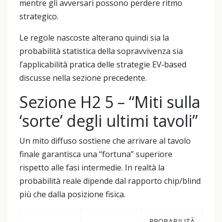
mentre gli avversari possono perdere ritmo
strategico.
Le regole nascoste alterano quindi sia la
probabilità statistica della sopravvivenza sia
l’applicabilità pratica delle strategie EV‑based
discusse nella sezione precedente.
Sezione H2 5 – “Miti sulla
‘sorte’ degli ultimi tavoli”
Un mito diffuso sostiene che arrivare al tavolo
finale garantisca una “fortuna” superiore
rispetto alle fasi intermedie. In realtà la
probabilità reale dipende dal rapporto chip/blind
più che dalla posizione fisica.
PROBABILITÀ