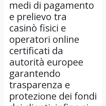
medi di pagamento
e prelievo tra
casinò fisici e
operatori online
certificati da
autorità europee
garantendo
trasparenza e
protezione dei fondi