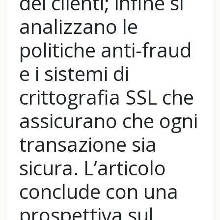
dei clienti; infine si
analizzano le
politiche anti‑fraud
e i sistemi di
crittografia SSL che
assicurano che ogni
transazione sia
sicura. L’articolo
conclude con una
prospettiva sul