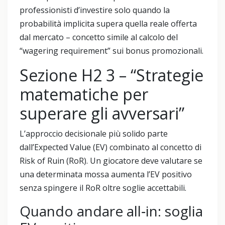
professionisti d’investire solo quando la
probabilità implicita supera quella reale offerta
dal mercato – concetto simile al calcolo del
“wagering requirement” sui bonus promozionali.
Sezione H2 3 – “Strategie
matematiche per
superare gli avversari”
L’approccio decisionale più solido parte
dall’Expected Value (EV) combinato al concetto di
Risk of Ruin (RoR). Un giocatore deve valutare se
una determinata mossa aumenta l’EV positivo
senza spingere il RoR oltre soglie accettabili.
Quando andare all‑in: soglia