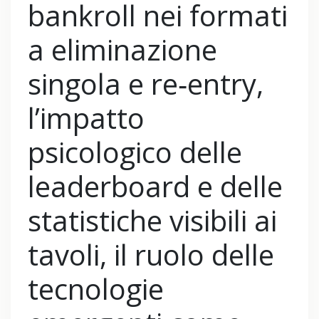
bankroll nei formati
a eliminazione
singola e re‑entry,
l’impatto
psicologico delle
leaderboard e delle
statistiche visibili ai
tavoli, il ruolo delle
tecnologie