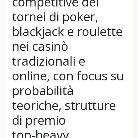
competitive dei
tornei di poker,
blackjack e roulette
nei casinò
tradizionali e
online, con focus su
probabilità
teoriche, strutture
di premio
top‑heavy,