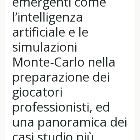
emergenti come
l’intelligenza
artificiale e le
simulazioni
Monte‑Carlo nella
preparazione dei
giocatori
professionisti, ed
una panoramica dei
casi studio più