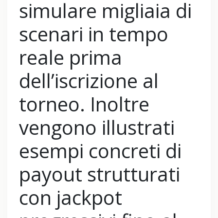
simulare migliaia di
scenari in tempo
reale prima
dell’iscrizione al
torneo. Inoltre
vengono illustrati
esempi concreti di
payout strutturati
con jackpot