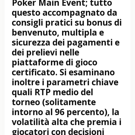
Poker Main Event; tutto
questo accompagnato da
consigli pratici su bonus di
benvenuto, multipla e
sicurezza dei pagamenti e
dei prelievi nelle
piattaforme di gioco
certificato. Si esaminano
inoltre i parametri chiave
quali RTP medio del
torneo (solitamente
intorno al 96 percento), la
volatilità alta che premia i
giocatori con decisioni