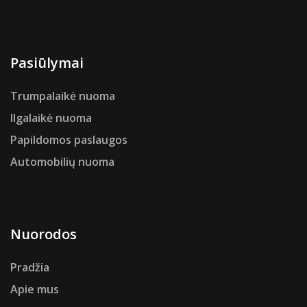
Pasiūlymai
Trumpalaikė nuoma
Ilgalaikė nuoma
Papildomos paslaugos
Automobilių nuoma
Nuorodos
Pradžia
Apie mus