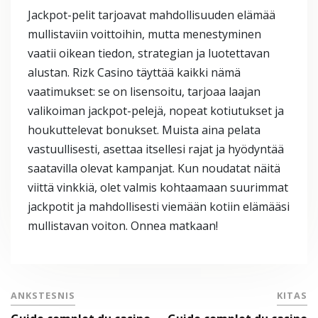
Jackpot-pelit tarjoavat mahdollisuuden elämää
mullistaviin voittoihin, mutta menestyminen
vaatii oikean tiedon, strategian ja luotettavan
alustan. Rizk Casino täyttää kaikki nämä
vaatimukset: se on lisensoitu, tarjoaa laajan
valikoiman jackpot-pelejä, nopeat kotiutukset ja
houkuttelevat bonukset. Muista aina pelata
vastuullisesti, asettaa itsellesi rajat ja hyödyntää
saatavilla olevat kampanjat. Kun noudatat näitä
viittä vinkkiä, olet valmis kohtaamaan suurimmat
jackpotit ja mahdollisesti viemään kotiin elämääsi
mullistavan voiton. Onnea matkaan!
ANKSTESNIS
KITAS