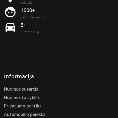
Lokacija
face
1000+
Laimingų klientų
directions_car
5+
Automobilių
Informacija
Nuomos sutartis
Nuomos taisyklės
Privatumo politika
Automobilio paieška