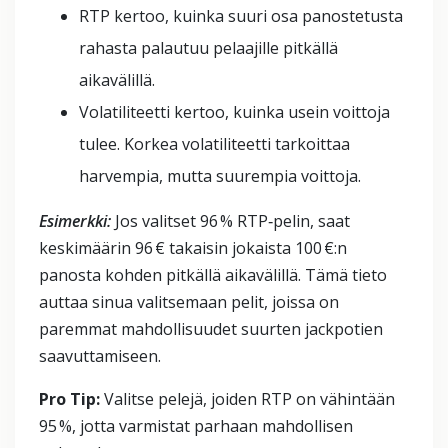
RTP kertoo, kuinka suuri osa panostetusta
rahasta palautuu pelaajille pitkällä
aikavälillä.
Volatiliteetti kertoo, kuinka usein voittoja
tulee. Korkea volatiliteetti tarkoittaa
harvempia, mutta suurempia voittoja.
Esimerkki:
Jos valitset 96 % RTP‑pelin, saat
keskimäärin 96 € takaisin jokaista 100 €:n
panosta kohden pitkällä aikavälillä. Tämä tieto
auttaa sinua valitsemaan pelit, joissa on
paremmat mahdollisuudet suurten jackpotien
saavuttamiseen.
Pro Tip:
Valitse pelejä, joiden RTP on vähintään
95 %, jotta varmistat parhaan mahdollisen