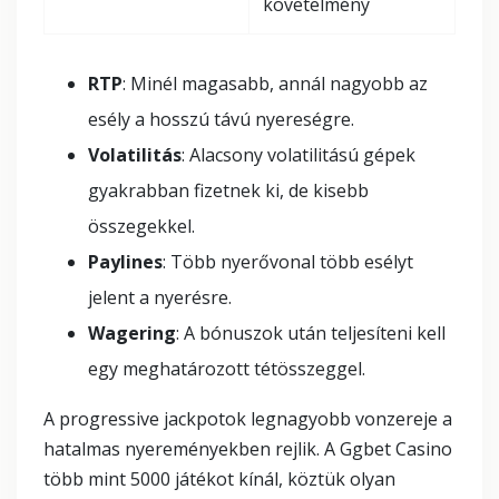
követelmény
RTP
: Minél magasabb, annál nagyobb az
esély a hosszú távú nyereségre.
Volatilitás
: Alacsony volatilitású gépek
gyakrabban fizetnek ki, de kisebb
összegekkel.
Paylines
: Több nyerővonal több esélyt
jelent a nyerésre.
Wagering
: A bónuszok után teljesíteni kell
egy meghatározott tétösszeggel.
A progressive jackpotok legnagyobb vonzereje a
hatalmas nyereményekben rejlik. A Ggbet Casino
több mint 5000 játékot kínál, köztük olyan