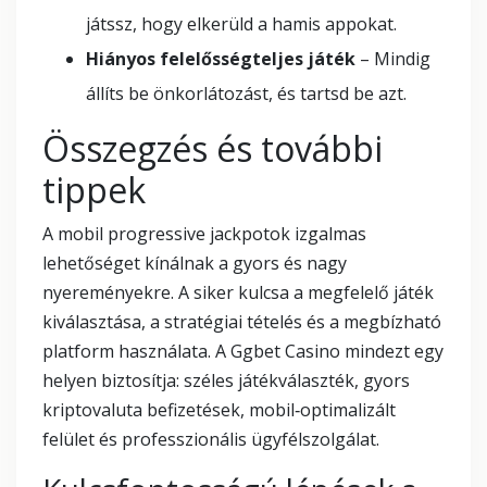
játssz, hogy elkerüld a hamis appokat.
Hiányos felelősségteljes játék
– Mindig
állíts be önkorlátozást, és tartsd be azt.
Összegzés és további
tippek
A mobil progressive jackpotok izgalmas
lehetőséget kínálnak a gyors és nagy
nyereményekre. A siker kulcsa a megfelelő játék
kiválasztása, a stratégiai tételés és a megbízható
platform használata. A Ggbet Casino mindezt egy
helyen biztosítja: széles játékválaszték, gyors
kriptovaluta befizetések, mobil‑optimalizált
felület és professzionális ügyfélszolgálat.