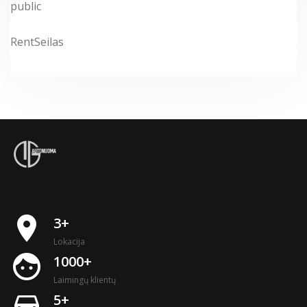
public
RentSeilas
place
3+
Lokacija
face
1000+
Laimingų klientų
directions_car
5+