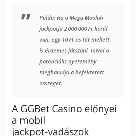
Példa: Ha a
Mega Moolah
jackpotja 2 000 000 Ft körül
van, egy 10 Ft-os tét mellett
is érdemes játszani, mivel a
potenciális nyeremény
meghaladja a befektetett
összeget.
A GGBet Casino előnyei
a mobil
jackpot‑vadászok