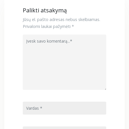
Palikti atsakymą
Jūsų el. pašto adresas nebus skelbiamas.
Privalomi laukai pažymėti *