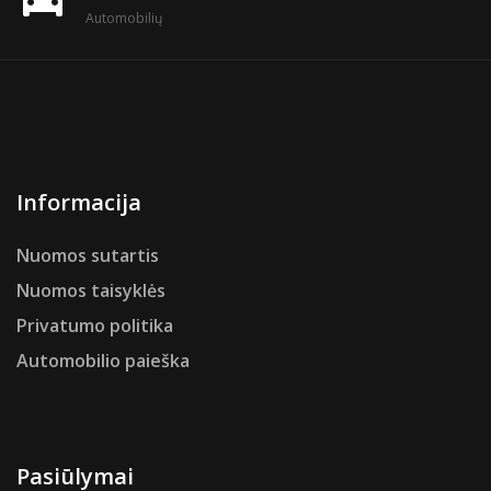
Automobilių
Informacija
Nuomos sutartis
Nuomos taisyklės
Privatumo politika
Automobilio paieška
Pasiūlymai