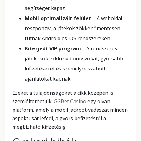
segítséget kapsz.
Mobil‑optimalizált felület
– A weboldal
reszponzív, a játékok zökkenőmentesen
futnak Android és iOS rendszereken.
Kiterjedt VIP program
– A rendszeres
játékosok exkluzív bónuszokat, gyorsabb
kifizetéseket és személyre szabott
ajánlatokat kapnak.
Ezeket a tulajdonságokat a cikk közepén is
szemléltethetjük:
GGBet Casino
egy olyan
platform, amely a mobil jackpot‑vadászat minden
aspektusát lefedi, a gyors befizetéstől a
megbízható kifizetésig.