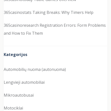
365casinostats Taking Breaks: Why Timers Help
365casinoresearch Registration Errors: Form Problems
and How to Fix Them
Kategorijos
Automobilių nuoma (autonuoma)
Lengvieji automobiliai
Mikroautobusai
Motociklai