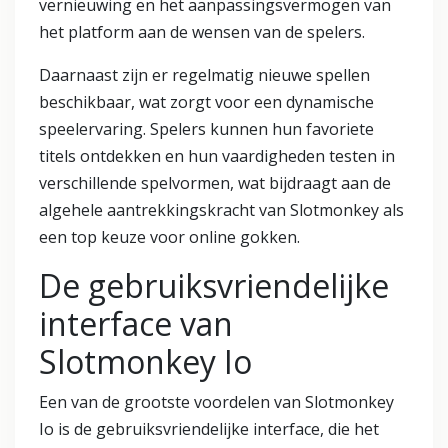
vernieuwing en het aanpassingsvermogen van
het platform aan de wensen van de spelers.
Daarnaast zijn er regelmatig nieuwe spellen
beschikbaar, wat zorgt voor een dynamische
speelervaring. Spelers kunnen hun favoriete
titels ontdekken en hun vaardigheden testen in
verschillende spelvormen, wat bijdraagt aan de
algehele aantrekkingskracht van Slotmonkey als
een top keuze voor online gokken.
De gebruiksvriendelijke
interface van
Slotmonkey Io
Een van de grootste voordelen van Slotmonkey
Io is de gebruiksvriendelijke interface, die het