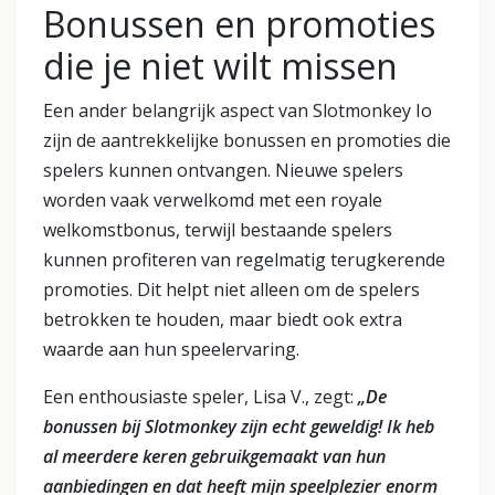
Bonussen en promoties
die je niet wilt missen
Een ander belangrijk aspect van Slotmonkey Io
zijn de aantrekkelijke bonussen en promoties die
spelers kunnen ontvangen. Nieuwe spelers
worden vaak verwelkomd met een royale
welkomstbonus, terwijl bestaande spelers
kunnen profiteren van regelmatig terugkerende
promoties. Dit helpt niet alleen om de spelers
betrokken te houden, maar biedt ook extra
waarde aan hun speelervaring.
Een enthousiaste speler, Lisa V., zegt:
„De
bonussen bij Slotmonkey zijn echt geweldig! Ik heb
al meerdere keren gebruikgemaakt van hun
aanbiedingen en dat heeft mijn speelplezier enorm