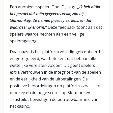
Een anonieme speler, Tom D., zegt:
„Ik heb altijd
het gevoel dat mijn gegevens veilig zijn bij
Slotmonkey. Ze nemen privacy serieus, en dat
waardeer ik enorm.”
Deze feedback toont aan dat
spelers waarde hechten aan een veilige
spelomgeving.
Daarnaast is het platform volledig gelicentieerd
en gereguleerd, wat betekent dat het aan alle
wettelijke vereisten voldoet. Dit geeft spelers
extra vertrouwen in de integriteit van de spellen
en de eerlijkheid van de uitbetalingen. De
positieve beoordelingen op platforms zoals
slot
monkey
en de hoge scores op Slotmonkey
Trustpilot bevestigen de betrouwbaarheid van
het casino.