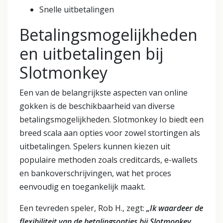
Snelle uitbetalingen
Betalingsmogelijkheden
en uitbetalingen bij
Slotmonkey
Een van de belangrijkste aspecten van online
gokken is de beschikbaarheid van diverse
betalingsmogelijkheden. Slotmonkey Io biedt een
breed scala aan opties voor zowel stortingen als
uitbetalingen. Spelers kunnen kiezen uit
populaire methoden zoals creditcards, e-wallets
en bankoverschrijvingen, wat het proces
eenvoudig en toegankelijk maakt.
Een tevreden speler, Rob H., zegt:
„Ik waardeer de
flexibiliteit van de betalingsopties bij Slotmonkey.