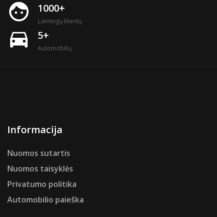
face
1000+
Laimingų klientų
directions_car
5+
Automobilių
Informacija
Nuomos sutartis
Nuomos taisyklės
Privatumo politika
Automobilio paieška