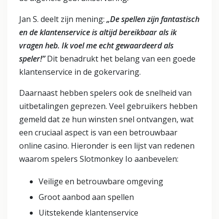
Jan S. deelt zijn mening:
„De spellen zijn fantastisch
en de klantenservice is altijd bereikbaar als ik
vragen heb. Ik voel me echt gewaardeerd als
speler!”
Dit benadrukt het belang van een goede
klantenservice in de gokervaring.
Daarnaast hebben spelers ook de snelheid van
uitbetalingen geprezen. Veel gebruikers hebben
gemeld dat ze hun winsten snel ontvangen, wat
een cruciaal aspect is van een betrouwbaar
online casino. Hieronder is een lijst van redenen
waarom spelers Slotmonkey Io aanbevelen:
Veilige en betrouwbare omgeving
Groot aanbod aan spellen
Uitstekende klantenservice