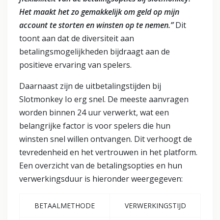
Het maakt het zo gemakkelijk om geld op mijn
account te storten en winsten op te nemen.”
Dit
toont aan dat de diversiteit aan
betalingsmogelijkheden bijdraagt aan de
positieve ervaring van spelers.
Daarnaast zijn de uitbetalingstijden bij
Slotmonkey Io erg snel. De meeste aanvragen
worden binnen 24 uur verwerkt, wat een
belangrijke factor is voor spelers die hun
winsten snel willen ontvangen. Dit verhoogt de
tevredenheid en het vertrouwen in het platform.
Een overzicht van de betalingsopties en hun
verwerkingsduur is hieronder weergegeven:
BETAALMETHODE
VERWERKINGSTIJD