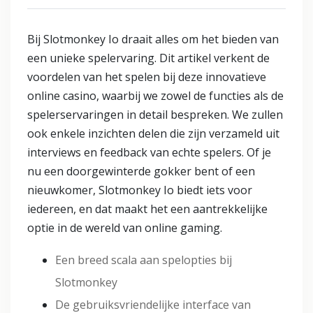
Bij Slotmonkey Io draait alles om het bieden van
een unieke spelervaring. Dit artikel verkent de
voordelen van het spelen bij deze innovatieve
online casino, waarbij we zowel de functies als de
spelerservaringen in detail bespreken. We zullen
ook enkele inzichten delen die zijn verzameld uit
interviews en feedback van echte spelers. Of je
nu een doorgewinterde gokker bent of een
nieuwkomer, Slotmonkey Io biedt iets voor
iedereen, en dat maakt het een aantrekkelijke
optie in de wereld van online gaming.
Een breed scala aan spelopties bij
Slotmonkey
De gebruiksvriendelijke interface van