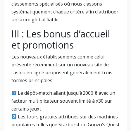
classements spécialisés où nous classons
systématiquement chaque critère afin d’attribuer
un score global fiable.
III : Les bonus d’accueil
et promotions
Les nouveaux établissements comme celui
présenté récemment sur un nouveau site de
casino en ligne proposent généralement trois
formes principales :
Le dépôt‑match allant jusqu’à 2000 € avec un
facteur multiplicateur souvent limité à x30 sur
certains jeux ;
Les tours gratuits attribués sur des machines
populaires telles que Starburst ou Gonzo’s Quest