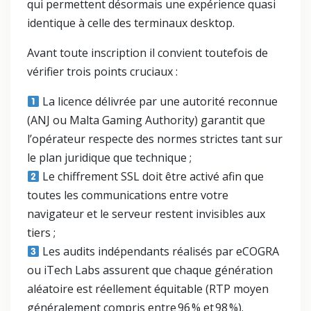
qui permettent désormais une expérience quasi
identique à celle des terminaux desktop.
Avant toute inscription il convient toutefois de
vérifier trois points cruciaux :
La licence délivrée par une autorité reconnue
(ANJ ou Malta Gaming Authority) garantit que
l’opérateur respecte des normes strictes tant sur
le plan juridique que technique ;
Le chiffrement SSL doit être activé afin que
toutes les communications entre votre
navigateur et le serveur restent invisibles aux
tiers ;
Les audits indépendants réalisés par eCOGRA
ou iTech Labs assurent que chaque génération
aléatoire est réellement équitable (RTP moyen
généralement compris entre 96 % et 98 %).