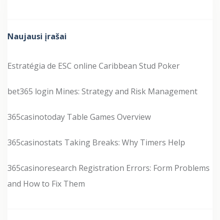
Naujausi įrašai
Estratégia de ESC online Caribbean Stud Poker
bet365 login Mines: Strategy and Risk Management
365casinotoday Table Games Overview
365casinostats Taking Breaks: Why Timers Help
365casinoresearch Registration Errors: Form Problems
and How to Fix Them