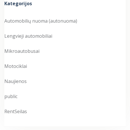
Kategorijos
Automobilių nuoma (autonuoma)
Lengvieji automobiliai
Mikroautobusai
Motociklai
Naujienos
public
RentSeilas