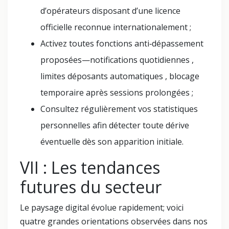
d’opérateurs disposant d’une licence
officielle reconnue internationalement ;
Activez toutes fonctions anti‑dépassement
proposées—notifications quotidiennes ,
limites déposants automatiques , blocage
temporaire après sessions prolongées ;
Consultez régulièrement vos statistiques
personnelles afin détecter toute dérive
éventuelle dès son apparition initiale.
VII : Les tendances
futures du secteur
Le paysage digital évolue rapidement; voici
quatre grandes orientations observées dans nos