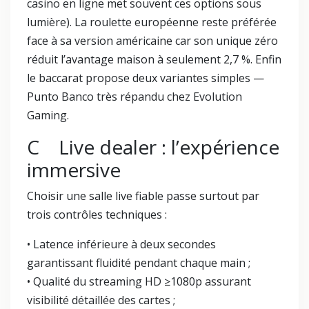
casino en ligne met souvent ces options sous
lumière). La roulette européenne reste préférée
face à sa version américaine car son unique zéro
réduit l’avantage maison à seulement 2,7 %. Enfin
le baccarat propose deux variantes simples —
Punto Banco très répandu chez Evolution
Gaming.
C Live dealer : l’expérience
immersive
Choisir une salle live fiable passe surtout par
trois contrôles techniques :
• Latence inférieure à deux secondes
garantissant fluidité pendant chaque main ;
• Qualité du streaming HD ≥1080p assurant
visibilité détaillée des cartes ;