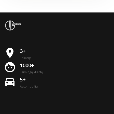
place
3+
Lokacija
face
1000+
Laimingų klientų
directions_car
5+
Automobilių