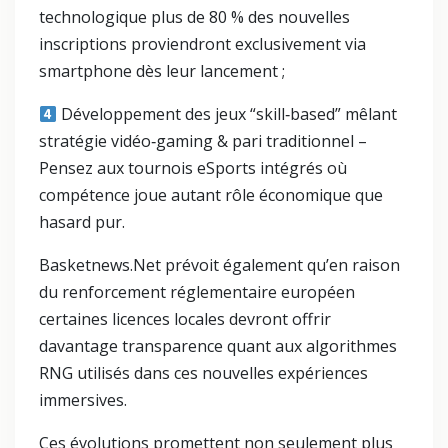
technologique plus de 80 % des nouvelles
inscriptions proviendront exclusivement via
smartphone dès leur lancement ;
Développement des jeux “skill‑based” mêlant
stratégie vidéo‑gaming & pari traditionnel –
Pensez aux tournois eSports intégrés où
compétence joue autant rôle économique que
hasard pur.
Basketnews.Net prévoit également qu’en raison
du renforcement réglementaire européen
certaines licences locales devront offrir
davantage transparence quant aux algorithmes
RNG utilisés dans ces nouvelles expériences
immersives.
Ces évolutions promettent non seulement plus