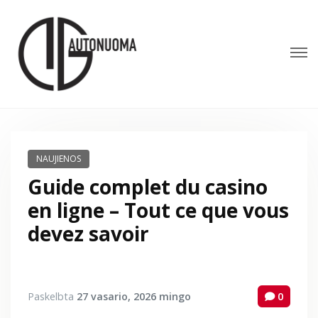
Prisijungti
Pamiršote slaptažodį?
NAUJIENOS
Guide complet du casino
en ligne – Tout ce que vous
devez savoir
Paskelbta
27 vasario, 2026
mingo
0