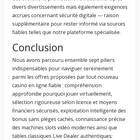
divers divertissements mais également exigences
accrues concernant sécurité digitale — raison
supplémentaire pour rester informé via sources
fiables telles que notre plateforme spécialisée.
Conclusion
Nous avons parcouru ensemble sept piliers
indispensables pour naviguer sereinement
parmi les offres proposées par tout nouveau
casino en ligne fiable : compréhension
approfondie pourquoi jouer virtuellement,
sélection rigoureuse selon licence et moyens
financiers sécurisés, exploitation intelligente des
bonus sans pièges cachés, connaissance précise
des machines slots vidéo modernes ainsi que
tables classiques Live Dealer authentiques;