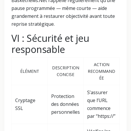
Basketnews.Net rappelle régulièrement qu’une
pause programmée — même courte — aide
grandement à restaurer objectivité avant toute
reprise stratégique.
VI : Sécurité et jeu
responsable
ACTION
DESCRIPTION
ÉLÉMENT
RECOMMAND
CONCISE
ÉE
S’assurer
Protection
Cryptage
que l’URL
des données
SSL
commence
personnelles
par “https://”