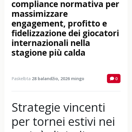
compliance normativa per
massimizzare
engagement, profitto e
fidelizzazione dei giocatori
internazionali nella
stagione più calda
Paskelbta
28 balandžio, 2026
mingo
0
Strategie vincenti
per tornei estivi nei