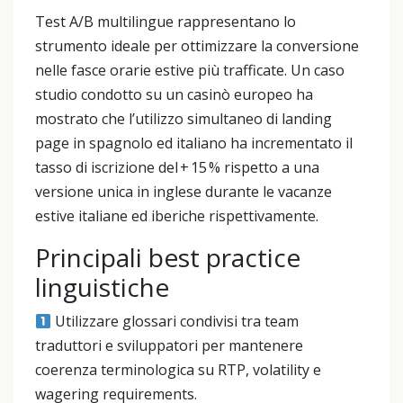
Test A/B multilingue rappresentano lo
strumento ideale per ottimizzare la conversione
nelle fasce orarie estive più trafficate. Un caso
studio condotto su un casinò europeo ha
mostrato che l’utilizzo simultaneo di landing
page in spagnolo ed italiano ha incrementato il
tasso di iscrizione del + 15 % rispetto a una
versione unica in inglese durante le vacanze
estive italiane ed iberiche rispettivamente.
Principali best practice
linguistiche
Utilizzare glossari condivisi tra team
traduttori e sviluppatori per mantenere
coerenza terminologica su RTP, volatility e
wagering requirements.