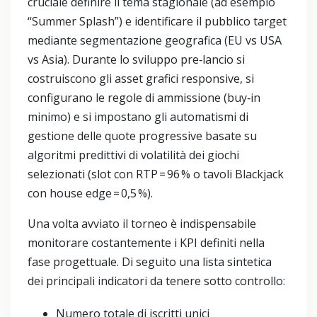
cruciale definire il tema stagionale (ad esempio
“Summer Splash”) e identificare il pubblico target
mediante segmentazione geografica (EU vs USA
vs Asia). Durante lo sviluppo pre‑lancio si
costruiscono gli asset grafici responsive, si
configurano le regole di ammissione (buy‑in
minimo) e si impostano gli automatismi di
gestione delle quote progressive basate su
algoritmi predittivi di volatilità dei giochi
selezionati (slot con RTP = 96 % o tavoli Blackjack
con house edge = 0,5 %).
Una volta avviato il torneo è indispensabile
monitorare costantemente i KPI definiti nella
fase progettuale. Di seguito una lista sintetica
dei principali indicatori da tenere sotto controllo:
Numero totale di iscritti unici