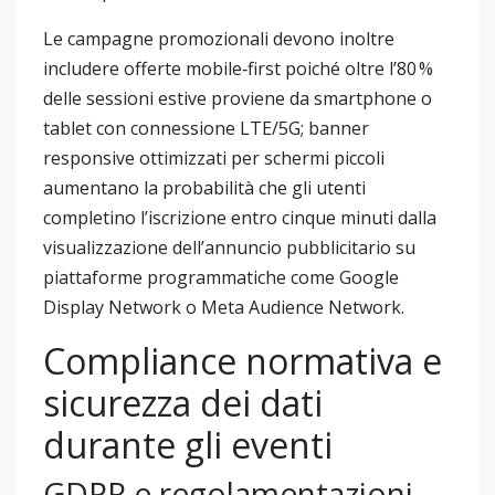
Le campagne promozionali devono inoltre
includere offerte mobile‑first poiché oltre l’80 %
delle sessioni estive proviene da smartphone o
tablet con connessione LTE/5G; banner
responsive ottimizzati per schermi piccoli
aumentano la probabilità che gli utenti
completino l’iscrizione entro cinque minuti dalla
visualizzazione dell’annuncio pubblicitario su
piattaforme programmatiche come Google
Display Network o Meta Audience Network.
Compliance normativa e
sicurezza dei dati
durante gli eventi
GDPR e regolamentazioni