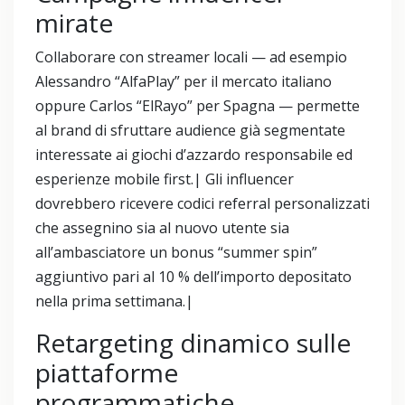
mirate
Collaborare con streamer locali — ad esempio
Alessandro “AlfaPlay” per il mercato italiano
oppure Carlos “ElRayo” per Spagna — permette
al brand di sfruttare audience già segmentate
interessate ai giochi d’azzardo responsabile ed
esperienze mobile first.| Gli influencer
dovrebbero ricevere codici referral personalizzati
che assegnino sia al nuovo utente sia
all’ambasciatore un bonus “summer spin”
aggiuntivo pari al 10 % dell’importo depositato
nella prima settimana.|
Retargeting dinamico sulle
piattaforme
programmatiche