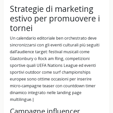
Strategie di marketing
estivo per promuovere i
tornei
Un calendario editoriale ben orchestrato deve
sincronizzarsi con gli eventi culturali più seguiti
dall’audience target: festival musicali come
Glastonbury o Rock am Ring, competizioni
sportive quali UEFA Nations League ed eventi
sportivi outdoor come surf championships
europee sono ottime occasioni per inserire
micro‑campagne teaser con countdown timer
dinamico integrato nelle landing page
multilingue.|
Campagne influencer