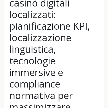
casinò digitali
localizzati:
pianificazione KPI,
localizzazione
linguistica,
tecnologie
immersive e
compliance
normativa per
massimizzare