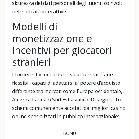
sicurezza dei dati personali degli utenti coinvolti
nelle attività interattive.
Modelli di
monetizzazione e
incentivi per giocatori
stranieri
I tornei estivi richiedono strutture tariffarie
flessibili capaci di adattarsi al potere d’acquisto
differente tra mercati come Europa occidentale,
America Latina o Sud‑Est asiatico. Di seguito tre
schemi comunemente adottati dai migliori casinò
online specializzati in pubblico internazionale:
BONU